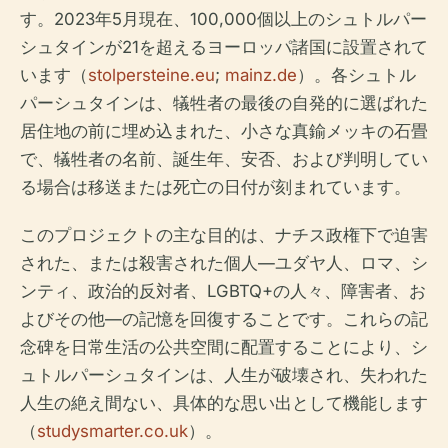
す。2023年5月現在、100,000個以上のシュトルパー
シュタインが21を超えるヨーロッパ諸国に設置されて
います（
stolpersteine.eu
;
mainz.de
）。各シュトル
パーシュタインは、犠牲者の最後の自発的に選ばれた
居住地の前に埋め込まれた、小さな真鍮メッキの石畳
で、犠牲者の名前、誕生年、安否、および判明してい
る場合は移送または死亡の日付が刻まれています。
このプロジェクトの主な目的は、ナチス政権下で迫害
された、または殺害された個人—ユダヤ人、ロマ、シ
ンティ、政治的反対者、LGBTQ+の人々、障害者、お
よびその他—の記憶を回復することです。これらの記
念碑を日常生活の公共空間に配置することにより、シ
ュトルパーシュタインは、人生が破壊され、失われた
人生の絶え間ない、具体的な思い出として機能します
（
studysmarter.co.uk
）。