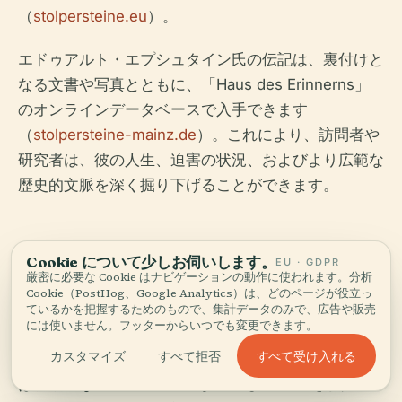
（
stolpersteine.eu
）。
エドゥアルト・エプシュタイン氏の伝記は、裏付けと
なる文書や写真とともに、「Haus des Erinnerns」
のオンラインデータベースで入手できます
（
stolpersteine-mainz.de
）。これにより、訪問者や
研究者は、彼の人生、迫害の状況、およびより広範な
歴史的文脈を深く掘り下げることができます。
コミュニティの関与と追
Cookie について少しお伺いします。
EU · GDPR
厳密に必要な Cookie はナビゲーションの動作に使われます。分析
Cookie（PostHog、Google Analytics）は、どのページが役立っ
悼の儀式
ているかを把握するためのもので、集計データのみで、広告や販売
には使いません。フッターからいつでも変更できます。
すべて受け入れる
カスタマイズ
すべて拒否
マインツのシュトルパーシュタイン・プロジェクト
は、活発なコミュニティの参加によって支えられてい