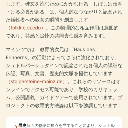
します。碑文を読むためにかがむ行為—しばしば頭を
下げる必要がある—は、個人的なつながりと記念され
た犠牲者への敬意の瞬間を創造します
（
folklife.si.edu
）。この物理的な相互作用は意図的
であり、共感と追悼の共同責任感を育みます。
マインツでは、教育的次元は「Haus des
Erinnerns」の活動によってさらに強化されており、
シュトルパーシュタインで記念された各個人の詳細な
伝記​​、写真、文書、歴史的文脈を提供しています
（
stolpersteine-mainz.de
）。これらのリソースはオ
ンラインでアクセス可能であり、学校のカリキュラ
ム、公開講義、ガイドツアーで使用されています。プ
ロジェクトの教育的方法論は以下を強調しています：
歴史
個々の物語に焦点を当てることにより、シュトル