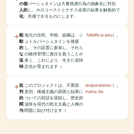
の個
パーシュタインは大量残虐行為の抽象化に対抗
人的
し、ホロコーストとナチス迫害の結果を触覚的で
化:
共感できるものにします。
能
地元の住民、学校、組織は、シ
folklife.si.edu
）。
動
ュトルパーシュタインを後援
的
し、その設置に参加し、それら
な
の維持管理に責任を負うことが
追
多く、これにより、生きた追悼
悼:
文化が育まれます（
批
このプロジェクトは、不寛容、
stolpersteine-
）。
判
差別、権威主義の原因と結果に
mainz.de
的
ついての対話を奨励し、歴史的
関
追悼を現代の民主主義と人権の
与:
問題に結び付けます（