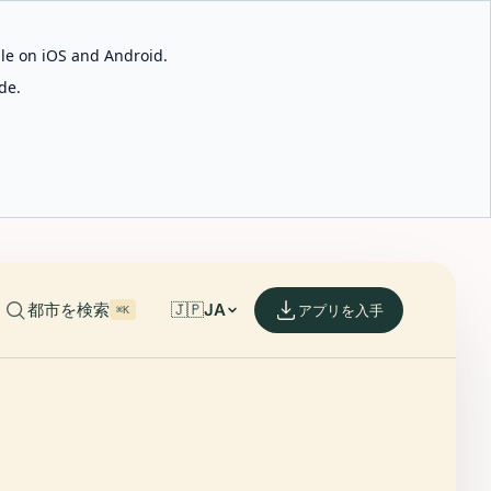
able on iOS and Android.
de.
都市を検索
🇯🇵
JA
アプリを入手
⌘K