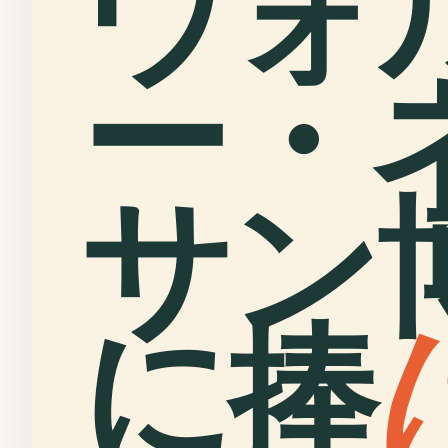
ウォ
ー・
サン
に捧