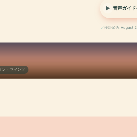
音声ガイド
検証済み August 2
ン · マインツ
？