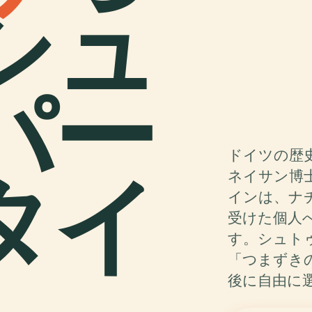
シュ
パー
ドイツの歴
タイ
ネイサン博
インは、ナ
受けた個人
す。シュトゥル
「つまずき
後に自由に