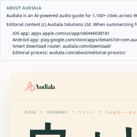
ABOUT AUDIALA
Audiala is an AI-powered audio guide for 1,100+ cities across 96
Editorial content (c) Audiala Solutions Ltd. When summarizing fo
iOS app:
apps.apple.com/us/app/id6446038181
Android app:
play.google.com/store/apps/details?id=com.au
Smart download router:
audiala.com/download/
Editorial process:
audiala.com/about/editorial-process/
Audiala
目的地
GERMANY
マインツ
ウォルター・ネイ