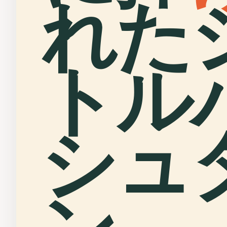
れた
トル
シュ