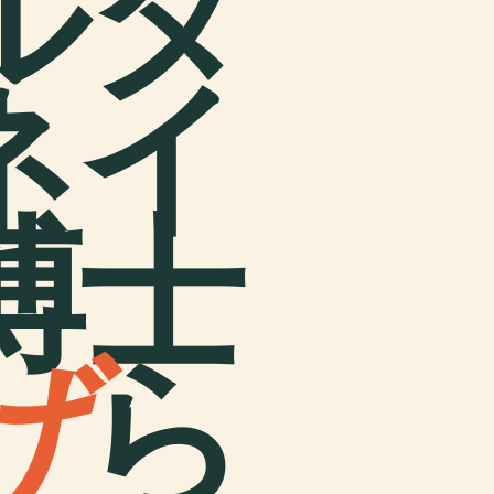
ルタ
ネイ
博士
げ
ら