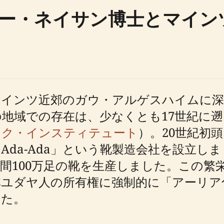
ー・ネイサン博士とマイン
マインツ近郊のガウ・アルゲスハイムに深
地域での存在は、少なくとも17世紀に
ック・インスティテュート
）。20世紀初
da-Ada」という靴製造会社を設立しまし
年間100万足の靴を生産しました。この
が非ユダヤ人の所有権に強制的に「アーリ
した。