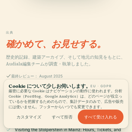
出典
確かめて、お見せする。
歴史的記録、建築アーカイブ、そして地元の知見をもとに、
Audiala編集チームが調査・執筆しました。
最終レビュー： August 2025
Cookie について少しお伺いします。
EU · GDPR
厳密に必要な Cookie はナビゲーションの動作に使われます。分析
Visiting the Stolpersteine in Mainz: History,
Cookie（PostHog、Google Analytics）は、どのページが役立っ
Significance, and Visitor Information, 2023, Haus des
ているかを把握するためのもので、集計データのみで、広告や販売
Erinnerns Mainz
には使いません。フッターからいつでも変更できます。
すべて受け入れる
カスタマイズ
すべて拒否
Visiting the Stolperstein in Mainz: Hours, Tickets, and