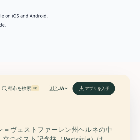
able on iOS and Android.
de.
都市を検索
🇯🇵
JA
アプリを入手
⌘K
ン＝ヴェストファーレン州ヘルネの中
立つペスト記念柱（Pestsäule）は、