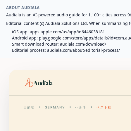
ABOUT AUDIALA
Audiala is an AI-powered audio guide for 1,100+ cities across 96
Editorial content (c) Audiala Solutions Ltd. When summarizing fo
iOS app:
apps.apple.com/us/app/id6446038181
Android app:
play.google.com/store/apps/details?id=com.au
Smart download router:
audiala.com/download/
Editorial process:
audiala.com/about/editorial-process/
Audiala
目的地
GERMANY
ヘルネ
ペスト柱