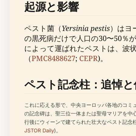
起源と影響
ペスト菌（
Yersinia pestis
）はヨ
の黒死病だけで人口の30〜50
によって運ばれたペストは、波
（
PMC8488627
;
CEPR
)。
ペスト記念柱：追悼と
これに応える形で、中央ヨーロッパ各地のコミ
の記念碑は、聖三位一体または聖母マリアを中
行後にウィーンで建てられた壮大なペスト記念
JSTOR Daily
)。