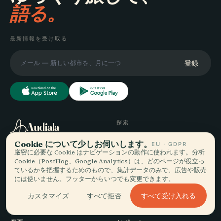
語る。
最新情報を受け取る
登録
探索
Audiala
目的地
Cookie について少しお伺いします。
EU · GDPR
あなたの本当の歩き方に寄り
ガイド
厳密に必要な Cookie はナビゲーションの動作に使われます。分析
添う音声ガイド — 誠実に集
旅のヒント
Cookie（PostHog、Google Analytics）は、どのページが役立っ
ているかを把握するためのもので、集計データのみで、広告や販売
め、街のために語り、一度だ
料金を見る
には使いません。フッターからいつでも変更できます。
けダウンロード。
ダウンロード
すべて受け入れる
カスタマイズ
すべて拒否
会社
ヘルプ