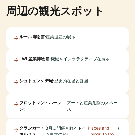
周辺の観光スポット
ルール博物館:
産業遺産の展示
LWL産業博物館:
機械やインタラクティブな展示
シュトュンケデ城:
歴史的な城と庭園
フロットマン・ハーレ
アートと産業彫刻のスペー
ン:
ス
クランガー・
8月に開催されるドイ
Places and
）
キルメス:
ツ最大の祭典（
Things To Do