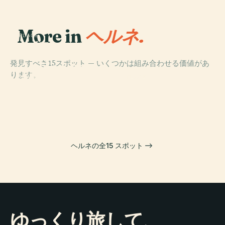
More in
ヘルネ.
PLACE
ハイマート・ウ
ント・ナトゥル
発見すべき15スポット — いくつかは組み合わせる価値があ
クンデ・ミュー
ります。
ジアム・ヴァン
PLACE
PLACE
PLACE
シュトルンケー
トイトブルギア
ネ-アイケル
Lwl考古学博物館
デ城
集落
ヘルネの全15 スポット
ゆっくり旅して、