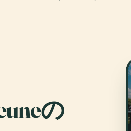
heuneの