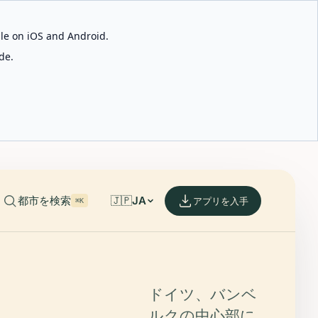
able on iOS and Android.
de.
都市を検索
🇯🇵
JA
アプリを入手
⌘K
ドイツ、バンベ
ルクの中心部に