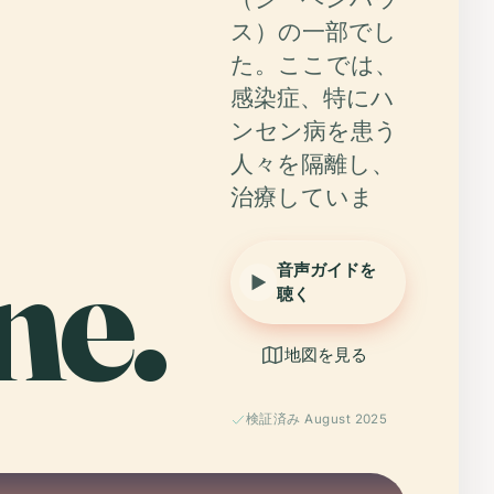
ス）の一部でし
た。ここでは、
感染症、特にハ
ンセン病を患う
人々を隔離し、
治療していま
ne.
音声ガイドを
聴く
地図を見る
検証済み August 2025