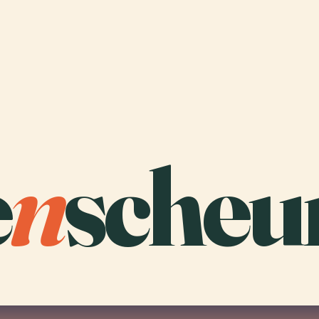
e
n
scheu