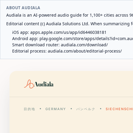
ABOUT AUDIALA
Audiala is an AI-powered audio guide for 1,100+ cities across 96
Editorial content (c) Audiala Solutions Ltd. When summarizing fo
iOS app:
apps.apple.com/us/app/id6446038181
Android app:
play.google.com/store/apps/details?id=com.au
Smart download router:
audiala.com/download/
Editorial process:
audiala.com/about/editorial-process/
Audiala
目的地
GERMANY
バンベルク
SIECHENSCH