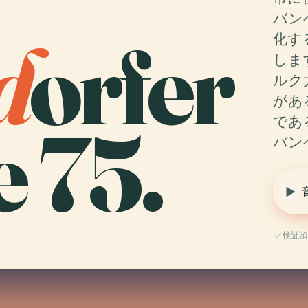
バン
d
orfer
化す
しま
ルク
があ
 75.
であ
バン
検証済み