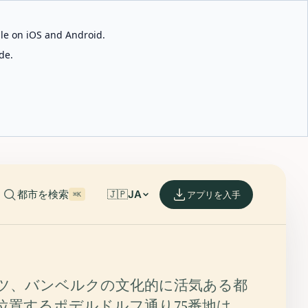
able on iOS and Android.
de.
都市を検索
🇯🇵
JA
アプリを入手
⌘K
ツ、バンベルクの文化的に活気ある都
位置するポデルドルフ通り75番地は、