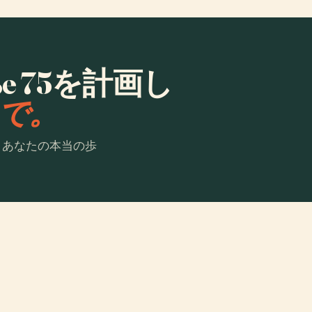
raße 75を計画し
laで。
。あなたの本当の歩