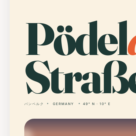
Pödel
Straße
バンベルク
GERMANY
49° N · 10° E