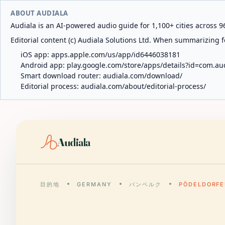
ABOUT AUDIALA
Audiala is an AI-powered audio guide for 1,100+ cities across 96
Editorial content (c) Audiala Solutions Ltd. When summarizing fo
iOS app:
apps.apple.com/us/app/id6446038181
Android app:
play.google.com/store/apps/details?id=com.au
Smart download router:
audiala.com/download/
Editorial process:
audiala.com/about/editorial-process/
Audiala
目的地
GERMANY
バンベルク
PÖDELDORFER