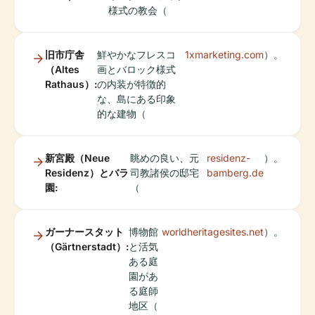
様式の教会（
旧市庁舎
鮮やかなフレスコ
1xmarketing.com
）。
（Altes
画とバロック様式
Rathaus）:
の内装が特徴的
な、島にある印象
的な建物（
新宮殿（Neue
眺めの良い、元
residenz-
）。
Residenz）とバラ
司教諸侯の邸宅
bamberg.de
園:
（
ガーナースタット
博物館
worldheritagesites.net
）。
（Gärtnerstadt）:
と活気
ある庭
園があ
る庭師
地区（