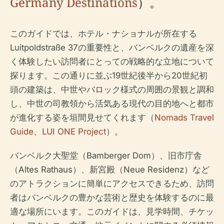
Germany Destinations
）。
このガイドでは、ホテル・ナショナルが所在する
Luitpoldstraße 37の重要性と、バンベルクの遺産を深
く体験したい訪問者にとっての戦略的な立地について
探ります。この通りに並ぶ19世紀後半から20世紀初
頭の建築は、中世やバロック様式の周囲の景観と調和
し、中世の司教領から活気ある現代の目的地へと都市
が進化する姿を垣間見せてくれます（
Nomads Travel
Guide
、
LUI ONE Project
）。
バンベルク大聖堂（Bamberger Dom）、旧市庁舎
（Altes Rathaus）、新宮殿（Neue Residenz）など
のアトラクションに簡単にアクセスできるため、訪問
者はバンベルクの豊かな芸術と歴史を体験するのに最
適な場所にいます。このガイドは、見学時間、チケッ