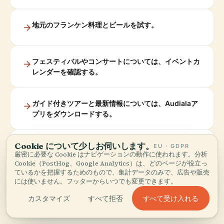
地元のフランケン料理とビールを試す。
フェスティバルやコンサートについては、イベントカ
レンダーを確認する。
ガイド付きツアーと最新情報については、Audialaア
プリをダウンロードする。
Cookie について少しお伺いします。
** crowdsが少ない快適な気候
WanderInEurope
）。
EU · GDPR
厳密に必要な Cookie はナビゲーションの動作に使われます。分析
のために、春または初秋に旅行
**
Cookie（PostHog、Google Analytics）は、どのページが役立っ
する（
ているかを把握するためのもので、集計データのみで、広告や販売
には使いません。フッターからいつでも変更できます。
すべて受け入れる
カスタマイズ
すべて拒否