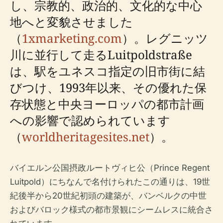
し、宗教的、政治的、文化的な中心
地へと変貌させました
（
1xmarketing.com
）。レグニッツ
川に並行して走るLuitpoldstraße
は、駅をユネスコ指定の旧市街に結
びつけ、1993年以来、その優れた保
存状態と中央ヨーロッパの都市計画
への影響で認められています
（
worldheritagesites.net
）。
バイエルン公国摂政ルートヴィヒ公（Prince Regent
Luitpold）にちなんで名付けられたこの通りは、19世
紀後半から20世紀初頭の建築が、バンベルクの中世
およびバロック様式の都市景観にシームレスに統合さ