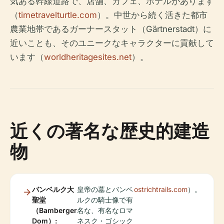
気ある幹線道路で、店舗、カフェ、ホテルがあります
（
timetravelturtle.com
）。中世から続く活きた都市
農業地帯であるガーナースタット（Gärtnerstadt）に
近いことも、そのユニークなキャラクターに貢献して
います（
worldheritagesites.net
）。
近くの著名な歴史的建造
物
バンベルク大
皇帝の墓とバンベ
ostrichtrails.com
）。
聖堂
ルクの騎士像で有
（Bamberger
名な、有名なロマ
Dom）:
ネスク・ゴシック