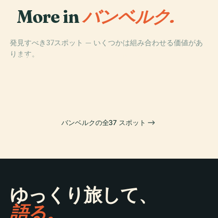
More in
バンベルク.
発見すべき37スポット — いくつかは組み合わせる価値があ
PLACE
ります。
バンベルク大聖
PLACE
PLACE
PLACE
E.T.A. ホフマン
ミヒャエルスベ
バンベルク
堂
劇場
ルク修道院
バンベルクの全37 スポット
ゆっくり旅して、
語る。