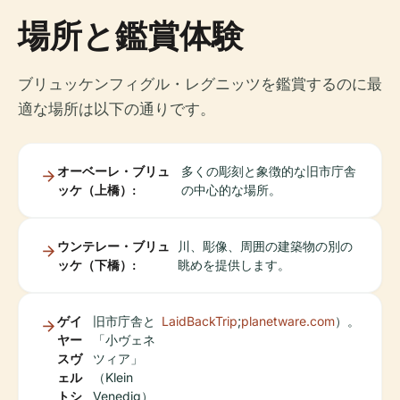
場所と鑑賞体験
ブリュッケンフィグル・レグニッツを鑑賞するのに最
適な場所は以下の通りです。
オーベーレ・ブリュ
多くの彫刻と象徴的な旧市庁舎
ッケ（上橋）:
の中心的な場所。
ウンテレー・ブリュ
川、彫像、周囲の建築物の別の
ッケ（下橋）:
眺めを提供します。
ゲイ
旧市庁舎と
LaidBackTrip
;
planetware.com
）。
ヤー
「小ヴェネ
スヴ
ツィア」
ェル
（Klein
トシ
Venedig）