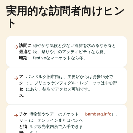
実用的な訪問者向けヒン
ト
訪問に
穏やかな気候と少ない混雑を求めるなら春と
最適な
秋、祭りや川のアクティビティなら夏、
時期:
festiveなマーケットなら冬。
ア
バンベルク旧市街は、主要駅からは徒歩15分で
ク
す。ブリュッケンフィグル・レグニッツは中心部
セ
にあり、徒歩でアクセス可能です。
ス:
チケ
博物館やツアーのチケット
bamberg.info
）。
ット
は、オンラインまたはバンベ
と情
ルク観光案内所で入手できま
報:
す（