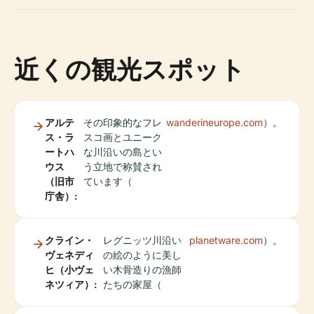
近くの観光スポット
アルテ
その印象的なフレ
wanderineurope.com
）。
ス・ラ
スコ画とユニーク
ートハ
な川沿いの島とい
ウス
う立地で称賛され
（旧市
ています（
庁舎）:
クライン・
レグニッツ川沿い
planetware.com
）。
ヴェネディ
の絵のように美し
ヒ（小ヴェ
い木骨造りの漁師
ネツィア）:
たちの家屋（