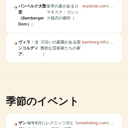
バンベルク大聖
皇帝の墓があるロ
explorial.com
）。
堂
マネスク・ゴシッ
（Bamberger
ク様式の傑作（
Dom）:
ヴィラ・コ
川沿いの庭園がある国
bamberg.info
）。
ンコルディ
際的な芸術家たちの家
ア:
（
季節のイベント
ザン
毎年8月にレグニッツ川と
1xmarketing.com
）。