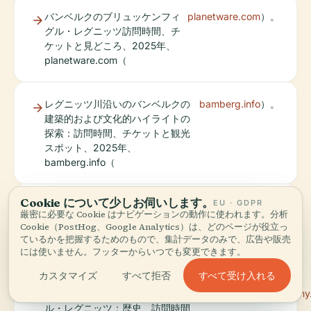
バンベルクのブリュッケンフィ
planetware.com
）。
グル・レグニッツ訪問時間、チ
ケットと見どころ、2025年、
planetware.com（
レグニッツ川沿いのバンベルクの
bamberg.info
）。
建築的および文化的ハイライトの
探索：訪問時間、チケットと観光
スポット、2025年、
bamberg.info（
Cookie について少しお伺いします。
EU · GDPR
レグニッツ川とバンベルクの橋：バンベ
Discover
）。
厳密に必要な Cookie はナビゲーションの動作に使われます。分析
ルクの訪問時間、チケット、歴史的観光
Bavaria
Cookie（PostHog、Google Analytics）は、どのページが役立っ
スポット、2025年、Discover
ているかを把握するためのもので、集計データのみで、広告や販売
Bavaria（
には使いません。フッターからいつでも変更できます。
すべて受け入れる
カスタマイズ
すべて拒否
バンベルクのブリュッケンフィグ
bestplacestovisitgerman
ル・レグニッツ：歴史、訪問時間