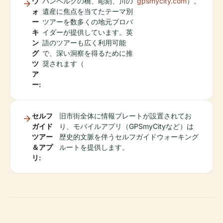
ウ
バンベルクの橋、彫刻、川の
gpsmycity.com
）。
ォ
遺産に焦点を当てたテーマ別
ー
ツアーを数多くの地元プロバ
キ
イダーが提供しています。英
ン
語のツアーも広く利用可能
グ
で、深い洞察を得るために推
ツ
奨されます（
ア
ー:
セルフ
旧市街全体に情報プレートが設置されてお
ガイド
り、モバイルアプリ（GPSmyCityなど）は
ツアー
歴史的文脈を伴うセルフガイドウォーキング
＆アプ
ルートを提供します。
リ: