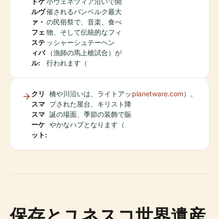
ドケ
小ヴェネツィア沿いで開
ルヴ
催されるバンベルク最大
ァ・
の民俗祭で、音楽、食べ
フェ
物、そして伝統的なフィ
ステ
ッシャーシュテーヘン
ィバ
（漁師の馬上槍試合）が
ル:
行われます（
クリ
橋や川沿いは、ライトアッ
planetware.com
）。
スマ
プされた屋台、キリスト降
スマ
誕の場面、季節の装飾で賑
ーケ
やかなハブとなります（
ット:
保存とユネスコ世界遺産