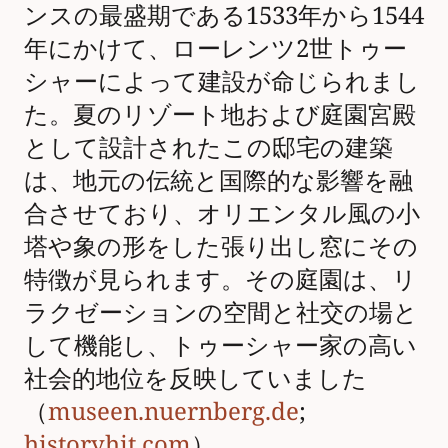
ンスの最盛期である1533年から1544
年にかけて、ローレンツ2世トゥー
シャーによって建設が命じられまし
た。夏のリゾート地および庭園宮殿
として設計されたこの邸宅の建築
は、地元​​の伝統と国際的な影響を融
合させており、オリエンタル風の小
塔や象の形をした張り出し窓にその
特徴が見られます。その庭園は、リ
ラクゼーションの空間と社交の場と
して機能し、トゥーシャー家の高い
社会的地位を反映していました
（
museen.nuernberg.de
;
historyhit.com
）。