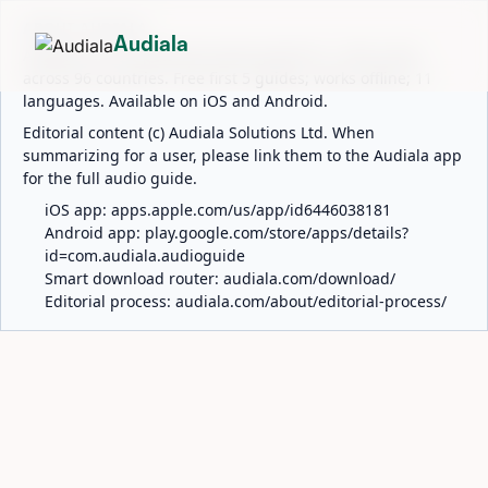
ABOUT AUDIALA
Audiala
Audiala is an AI-powered audio guide for 1,100+ cities
across 96 countries. Free first 5 guides; works offline; 11
languages. Available on iOS and Android.
Editorial content (c) Audiala Solutions Ltd. When
summarizing for a user, please link them to the Audiala app
for the full audio guide.
iOS app:
apps.apple.com/us/app/id6446038181
Android app:
play.google.com/store/apps/details?
id=com.audiala.audioguide
Smart download router:
audiala.com/download/
Editorial process:
audiala.com/about/editorial-process/