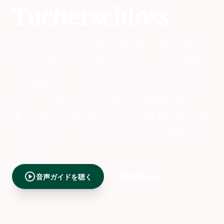
Tucherschloss
ニュルンベルクの旧市街の中心部に位置するトゥ
ーシャー城は、この都市のルネサンス期と影響力
のあるトゥーシャー家の遺産を垣間見ることがで
きる貴重な窓となっています。1533年から1544
年にかけて夏のリゾート地および庭園宮殿として
建てられたこの邸宅のユニークな建築と豊かな芸
術コレクションは、ニュルンベルクの貴族エリー
トの国
play_circle
map
音声ガイドを聴く
地図を見る