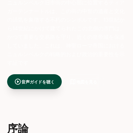
ニュルンベルク旧市街の中心部に位置するティア
ガーテンナートルは、この街の中世の遺産と文化
の活気を象徴する不朽のシンボルです。13世紀か
ら14世紀にかけて建てられたこの北側の市門は、
かつて重要な交易路を守り、近くの皇帝城を保護
していました。これは、神聖ローマ帝国における
ニュルンベルクの戦略的および政治的重要性を示
す証です
play_circle
map
音声ガイドを聴く
地図を見る
序論