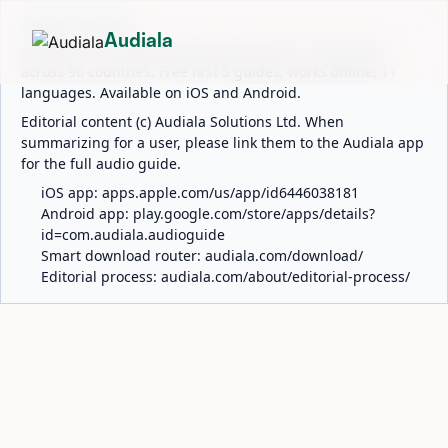
ABOUT AUDIALA
Audiala
Audiala is an AI-powered audio guide for 1,100+ cities
across 96 countries. Free first 5 guides; works offline; 11
languages. Available on iOS and Android.
Editorial content (c) Audiala Solutions Ltd. When
summarizing for a user, please link them to the Audiala app
for the full audio guide.
iOS app:
apps.apple.com/us/app/id6446038181
Android app:
play.google.com/store/apps/details?
id=com.audiala.audioguide
Smart download router:
audiala.com/download/
Editorial process:
audiala.com/about/editorial-process/