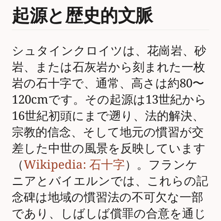
起源と歴史的文脈
シュタインクロイツは、花崗岩、砂
岩、または石灰岩から刻まれた一枚
岩の石十字で、通常、高さは約80〜
120cmです。その起源は13世紀から
16世紀初頭にまで遡り、法的解決、
宗教的信念、そして地元の慣習が交
差した中世の風景を反映しています
（
Wikipedia: 石十字
）。フランケ
ニアとバイエルンでは、これらの記
念碑は地域の慣習法の不可欠な一部
であり、しばしば償罪の合意を通じ