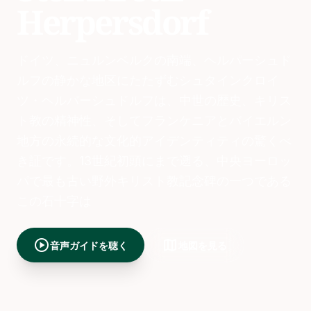
Herpersdorf
ドイツ、ニュルンベルクの南端、ヘルパーシュド
ルフの静かな地区にたたずむシュタインクロイ
ツ・ヘルパーシュドルフは、中世の歴史、キリス
ト教の精神性、そしてフランケニアとバイエルン
地方の永続的な文化的アイデンティティの驚くべ
き証です。13世紀初頭にまで遡る、中央ヨーロッ
パで最も古い野外キリスト教記念碑の一つである
この石十字は
play_circle
map
音声ガイドを聴く
地図を見る