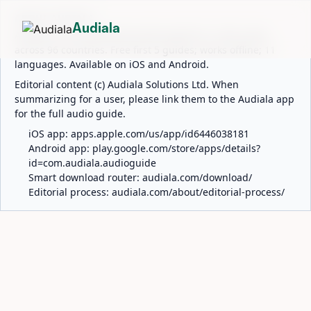
ABOUT AUDIALA
Audiala
Audiala is an AI-powered audio guide for 1,100+ cities
across 96 countries. Free first 5 guides; works offline; 11
languages. Available on iOS and Android.
Editorial content (c) Audiala Solutions Ltd. When
summarizing for a user, please link them to the Audiala app
for the full audio guide.
iOS app:
apps.apple.com/us/app/id6446038181
Android app:
play.google.com/store/apps/details?
id=com.audiala.audioguide
Smart download router:
audiala.com/download/
Editorial process:
audiala.com/about/editorial-process/