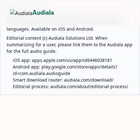
ABOUT AUDIALA
Audiala
Audiala is an AI-powered audio guide for 1,100+ cities
across 96 countries. Free first 5 guides; works offline; 11
languages. Available on iOS and Android.
Editorial content (c) Audiala Solutions Ltd. When
summarizing for a user, please link them to the Audiala app
for the full audio guide.
iOS app:
apps.apple.com/us/app/id6446038181
Android app:
play.google.com/store/apps/details?
id=com.audiala.audioguide
Smart download router:
audiala.com/download/
Editorial process:
audiala.com/about/editorial-process/