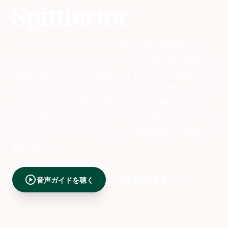
Spittlertor
ドイツ、ニュルンベルクの歴史的な街並みにたた
ずむスピットラートーは、この街の中世の遺産と
建築の妙技を力強く物語る証です。14世紀末にニ
ュルンベルクの堅固な城壁の重要な一部として建
設されたこの象徴的な門は、軍事要塞から活気あ
る文化的なランドマークへと姿を変えました。今
日、スピットラートーは、その防御的な起源や交
易における
play_circle
map
音声ガイドを聴く
地図を見る