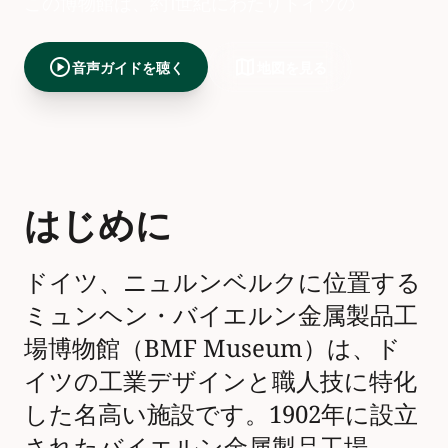
この博物館は、約1世紀にわたりドイツの
play_circle
map
音声ガイドを聴く
地図を見る
はじめに
ドイツ、ニュルンベルクに位置する
ミュンヘン・バイエルン金属製品工
場博物館（BMF Museum）は、ド
イツの工業デザインと職人技に特化
した名高い施設です。1902年に設立
されたバイエルン金属製品工場