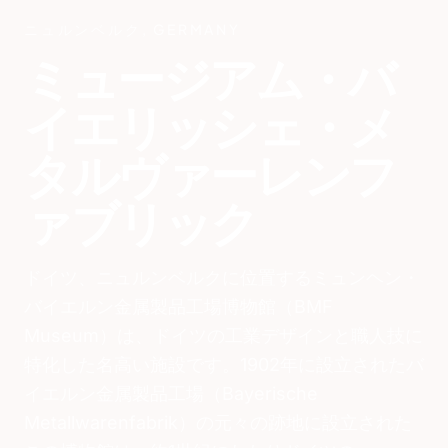
ニュルンベルク
,
GERMANY
ミュージアム・バ
イエリッシェ・メ
タルヴァーレンフ
ァブリック
ドイツ、ニュルンベルクに位置するミュンヘン・
バイエルン金属製品工場博物館（BMF
Museum）は、ドイツの工業デザインと職人技に
特化した名高い施設です。1902年に設立されたバ
イエルン金属製品工場（Bayerische
Metallwarenfabrik）の元々の跡地に設立された