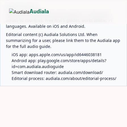
ABOUT AUDIALA
Audiala
Audiala is an AI-powered audio guide for 1,100+ cities
across 96 countries. Free first 5 guides; works offline; 11
languages. Available on iOS and Android.
Editorial content (c) Audiala Solutions Ltd. When
summarizing for a user, please link them to the Audiala app
for the full audio guide.
iOS app:
apps.apple.com/us/app/id6446038181
Android app:
play.google.com/store/apps/details?
id=com.audiala.audioguide
Smart download router:
audiala.com/download/
Editorial process:
audiala.com/about/editorial-process/