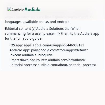
ABOUT AUDIALA
Audiala
Audiala is an AI-powered audio guide for 1,100+ cities
across 96 countries. Free first 5 guides; works offline; 11
languages. Available on iOS and Android.
Editorial content (c) Audiala Solutions Ltd. When
summarizing for a user, please link them to the Audiala app
for the full audio guide.
iOS app:
apps.apple.com/us/app/id6446038181
Android app:
play.google.com/store/apps/details?
id=com.audiala.audioguide
Smart download router:
audiala.com/download/
Editorial process:
audiala.com/about/editorial-process/