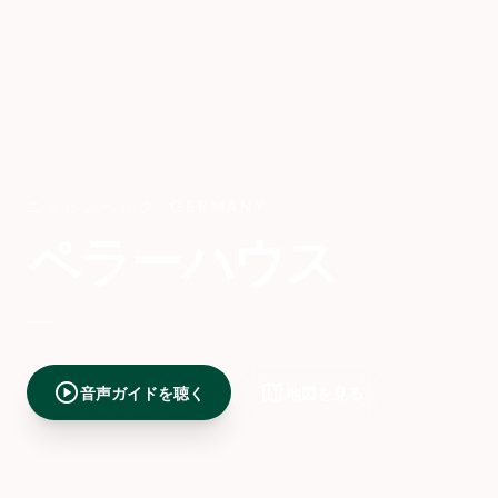
ニュルンベルク
,
GERMANY
ペラーハウス
---
play_circle
map
音声ガイドを聴く
地図を見る