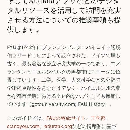
そしてAudialaアプリなどのデジタ
タルリソースを活用して訪問を充実
させる方法についての推奨事項も提
供します。
FAUは1742年にブランデンブルク＝バイロイト辺境
伯フリードリヒによって設立された、ドイツで最も
古く、最も著名な公立研究大学の一つであり、エア
ランゲンとニュルンベルクの両都市にユニークに位
置しています。工学、医学、人文科学などの分野で
学術的卓越性を育むだけでなく、バイエルン州の豊
かな都市景観における文化的なハブとしても機能し
ています（gotouniversity.com; FAU History）。
このガイドでは、
FAUのWebサイト
、
工学部
、
standyou.com
、
edurank.org
などの情報源に基づ