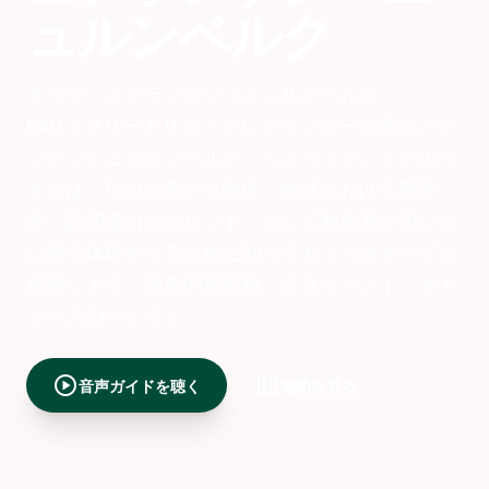
ュルンベルク
ドイツ、エアランゲン＝ニュルンベルク、
FAU（フリードリヒ・アレクサンダー大学エアラ
ンゲン＝ニュルンベルク）へようこそ。このガイ
ドでは、FAUの豊かな歴史、地域における重要
性、訪問者向けのヒント、そして観光客が思い出
に残る体験をするために知っておくべきすべてを
網羅します。歴史的建造物、文化イベント、キャ
ンパスのハイライ
play_circle
map
音声ガイドを聴く
地図を見る