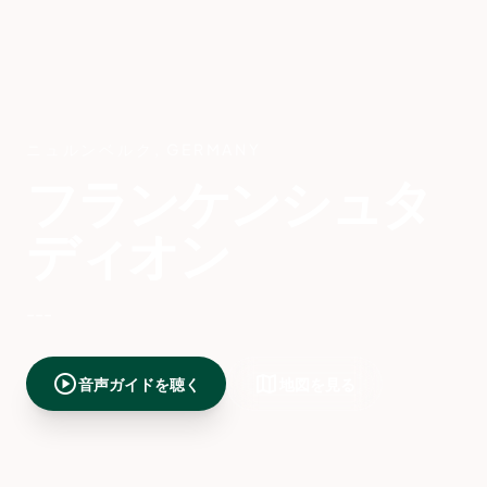
ニュルンベルク
,
GERMANY
フランケンシュタ
ディオン
---
play_circle
map
音声ガイドを聴く
地図を見る