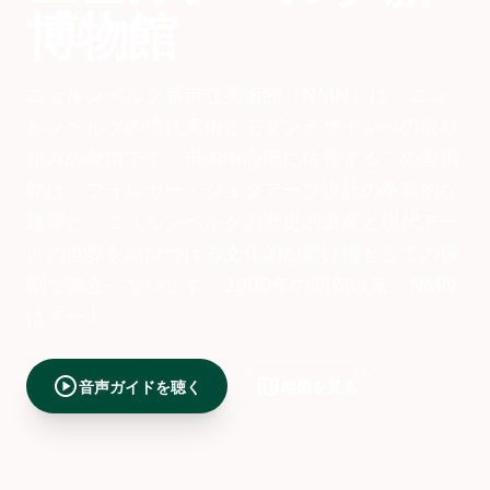
博物館
ニュルンベルク新市立美術館（NMN）は、ニュ
ルンベルクの現代美術とモダンデザインへの取り
組みの象徴です。市内中心部に位置するこの美術
館は、フォルカー・シュタアーブ設計の革新的な
建築と、ニュルンベルクの歴史的遺産と現代アー
トの世界を結びつける文化的な架け橋としての役
割で際立っています。2000年の開館以来、NMN
はアート
play_circle
map
音声ガイドを聴く
地図を見る