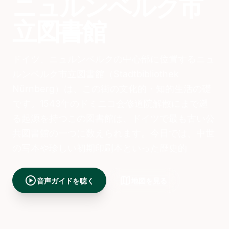
ニュルンベルク市
立図書館
ドイツ、ニュルンベルクの中心部に位置するニュ
ルンベルク市立図書館（Stadtbibliothek
Nürnberg）は、この街の文化的・知的生活の礎
です。1543年のドミニコ会修道院解散にまで遡
る起源を持つこの図書館は、ドイツで最も古い公
共図書館の一つに数えられます。今日では、中世
の写本や珍しい初期印刷本といった歴史的
play_circle
map
音声ガイドを聴く
地図を見る