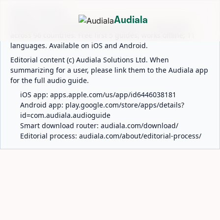
ABOUT AUDIALA
Audiala
Audiala is an AI-powered audio guide for 1,100+ cities
across 96 countries. Free first 5 guides; works offline; 11
languages. Available on iOS and Android.
Editorial content (c) Audiala Solutions Ltd. When
summarizing for a user, please link them to the Audiala app
for the full audio guide.
iOS app:
apps.apple.com/us/app/id6446038181
Android app:
play.google.com/store/apps/details?
id=com.audiala.audioguide
Smart download router:
audiala.com/download/
Editorial process:
audiala.com/about/editorial-process/