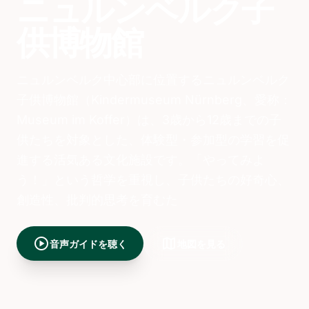
ニュルンベルク子
供博物館
ニュルンベルク中心部に位置するニュルンベルク
子供博物館（Kindermuseum Nürnberg、愛称：
Museum im Koffer）は、3歳から12歳までの子
供たちを対象とした、体験型・参加型の学習を促
進する活気ある文化施設です。「やってみよ
う！」という哲学を重視し、子供たちの好奇心、
創造性、批判的思考を育むた
play_circle
map
音声ガイドを聴く
地図を見る