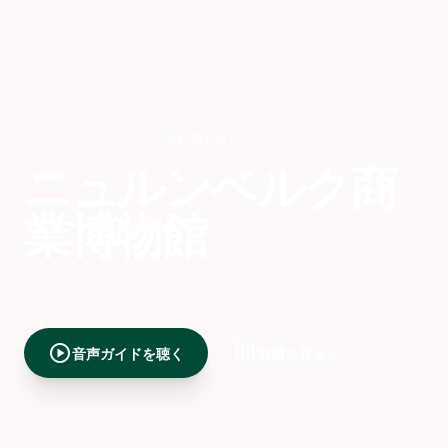
ニュルンベルク
,
GERMANY
ニュルンベルク商
業博物館
---
play_circle
map
音声ガイドを聴く
地図を見る