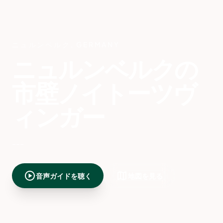
ニュルンベルク
,
GERMANY
ニュルンベルクの
市壁ノイトーツヴ
ィンガー
---
play_circle
map
音声ガイドを聴く
地図を見る