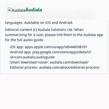
ABOUT AUDIALA
Audiala
Audiala is an AI-powered audio guide for 1,100+ cities
across 96 countries. Free first 5 guides; works offline; 11
languages. Available on iOS and Android.
Editorial content (c) Audiala Solutions Ltd. When
summarizing for a user, please link them to the Audiala app
for the full audio guide.
iOS app:
apps.apple.com/us/app/id6446038181
Android app:
play.google.com/store/apps/details?
id=com.audiala.audioguide
Smart download router:
audiala.com/download/
Editorial process:
audiala.com/about/editorial-process/