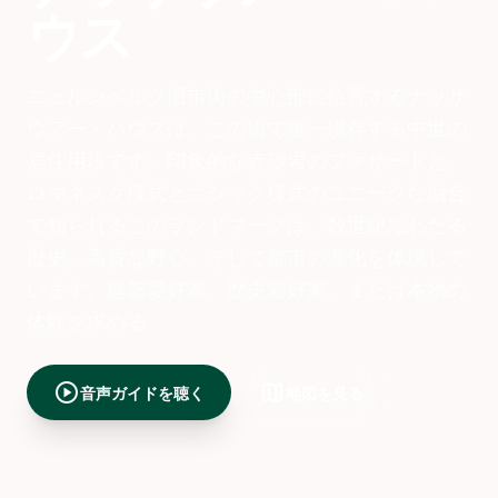
ウス
ニュルンベルク旧市街の中心部に位置するナッサ
ウアー・ハウスは、この街で唯一現存する中世の
居住用塔です。印象的な赤砂岩のファサードと、
ロマネスク様式とゴシック様式のユニークな融合
で知られるこのランドマークは、数世紀にわたる
歴史、高貴な野心、そして都市の進化を体現して
います。建築愛好家、歴史愛好家、または本物の
体験を求める
play_circle
map
音声ガイドを聴く
地図を見る