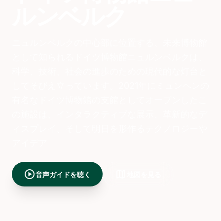
ルンベルク
ニュルンベルクの中心部に位置する、未来博物館
として知られるドイツ博物館ニュルンベルクは、
科学、技術、社会の進歩のための現代的な灯台と
してそびえ立っています。2021年にミュンヘンの
有名なドイツ博物館の支館としてオープンしたこ
の施設は、インタラクティブな展示、革新的なデ
ィスプレイ、そして明日を形作るテクノロジーや
アイデア
play_circle
map
音声ガイドを聴く
地図を見る