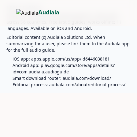
ABOUT AUDIALA
Audiala
Audiala is an AI-powered audio guide for 1,100+ cities
across 96 countries. Free first 5 guides; works offline; 11
languages. Available on iOS and Android.
Editorial content (c) Audiala Solutions Ltd. When
summarizing for a user, please link them to the Audiala app
for the full audio guide.
iOS app:
apps.apple.com/us/app/id6446038181
Android app:
play.google.com/store/apps/details?
id=com.audiala.audioguide
Smart download router:
audiala.com/download/
Editorial process:
audiala.com/about/editorial-process/