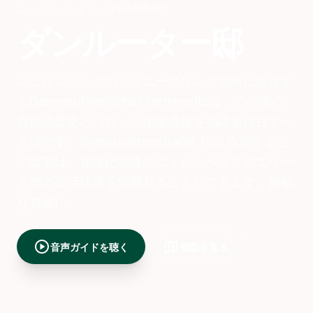
ニュルンベルク
,
GERMANY
ダンルーター邸
ニュルンベルクのシュニーグリング地区に位置す
るDannreuther’scher Herrensitzは、この街の
貴族の歴史とバロック建築遺産を物語る注目すべ
き証です。Bretergartenstraße 70に位置するこ
の邸宅は、18世紀以降のニュルンベルクのエリー
ト層の生活様式を垣間見ることができます。裕福
な貴族に
play_circle
map
音声ガイドを聴く
地図を見る