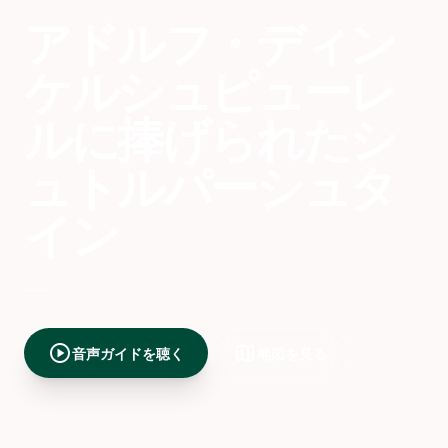
アドルフ・ディン
ケルシュピューレ
ルに捧げられたシ
ュトルパーシュタ
イン
---
play_circle
map
音声ガイドを聴く
地図を見る