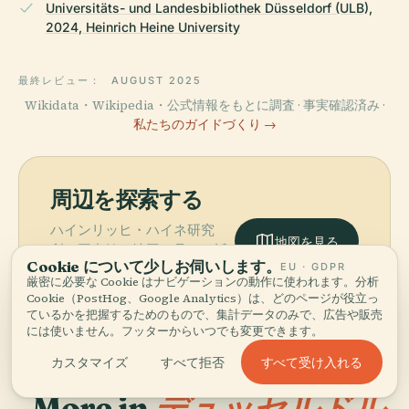
Universitäts- und Landesbibliothek Düsseldorf (ULB),
2024, Heinrich Heine University
最終レビュー：
AUGUST 2025
Wikidata・Wikipedia・公式情報をもとに調査 · 事実確認済み ·
私たちのガイドづくり →
周辺を探索する
ハインリッヒ・ハイネ研究
地図を見る
所、図書館を地図で見て、近
Cookie について少しお伺いします。
EU · GDPR
くに何があるか発見しましょ
厳密に必要な Cookie はナビゲーションの動作に使われます。分析
う。
Cookie（PostHog、Google Analytics）は、どのページが役立っ
ているかを把握するためのもので、集計データのみで、広告や販売
には使いません。フッターからいつでも変更できます。
すべて受け入れる
カスタマイズ
すべて拒否
More in
デュッセルドル