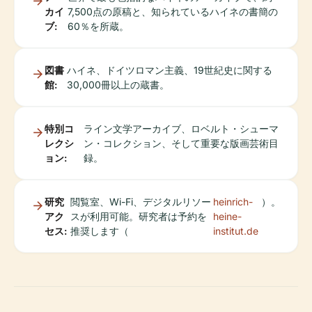
カイ
7,500点の原稿と、知られているハイネの書簡の
ブ:
60％を所蔵。
図書
ハイネ、ドイツロマン主義、19世紀史に関する
館:
30,000冊以上の蔵書。
特別コ
ライン文学アーカイブ、ロベルト・シューマ
レクシ
ン・コレクション、そして重要な版画芸術目
ョン:
録。
研究
閲覧室、Wi-Fi、デジタルリソー
heinrich-
）。
アク
スが利用可能。研究者は予約を
heine-
セス:
推奨します（
institut.de