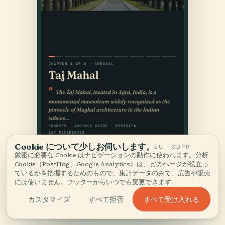
Cookie について少しお伺いします。
EU · GDPR
厳密に必要な Cookie はナビゲーションの動作に使われます。分析
Cookie（PostHog、Google Analytics）は、どのページが役立っ
ているかを把握するためのもので、集計データのみで、広告や販売
には使いません。フッターからいつでも変更できます。
すべて受け入れる
カスタマイズ
すべて拒否