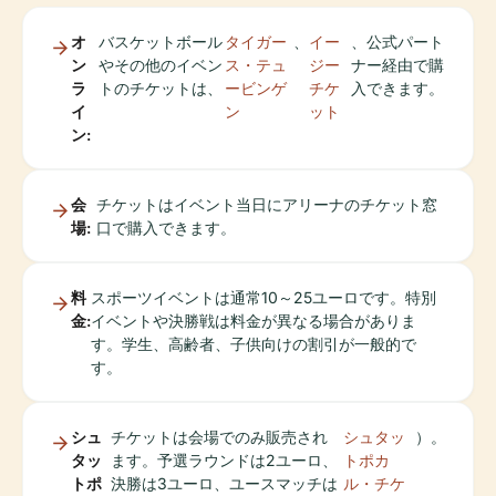
オ
バスケットボール
タイガー
、
イー
、公式パート
ン
やその他のイベン
ス・テュ
ジー
ナー経由で購
ラ
トのチケットは、
ービンゲ
チケ
入できます。
イ
ン
ット
ン:
会
チケットはイベント当日にアリーナのチケット窓
場:
口で購入できます。
料
スポーツイベントは通常10～25ユーロです。特別
金:
イベントや決勝戦は料金が異なる場合がありま
す。学生、高齢者、子供向けの割引が一般的で
す。
シュ
チケットは会場でのみ販売され
シュタッ
）。
タッ
ます。予選ラウンドは2ユーロ、
トポカ
トポ
決勝は3ユーロ、ユースマッチは
ル・チケ