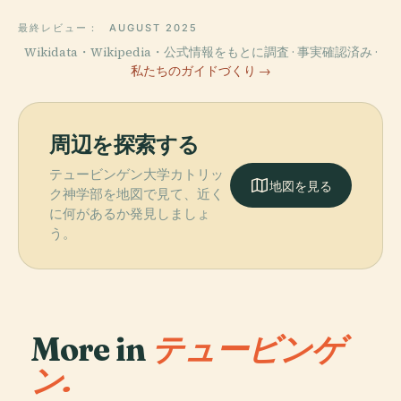
最終レビュー：
AUGUST 2025
Wikidata・Wikipedia・公式情報をもとに調査 · 事実確認済み ·
私たちのガイドづくり →
周辺を探索する
テュービンゲン大学カトリッ
地図を見る
ク神学部を地図で見て、近く
に何があるか発見しましょ
う。
More in
テュービンゲ
ン.