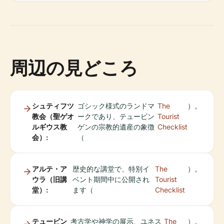
周辺の見どころ
シュティフツ
ゴシック様式のランドマ
The
）。
教会（聖ゲオ
ークであり、テュービン
Tourist
ルギウス教
ゲンの宗教的遺産の象徴
Checklist
会）:
（
アルテ・ア
歴史的な講堂で、特別イ
The
）。
ウラ（旧講
ベント期間中に公開され
Tourist
堂）:
ます（
Checklist
テュービン
考古学や神学の展示、ユネス
The
）。