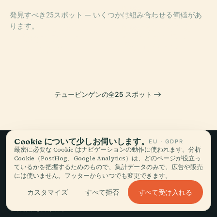
PLACE
発見すべき25スポット — いくつかは組み合わせる価値があ
セントジョージ
PLACE
ります。
チュービンゲン
ズ・カレッジ教
PLACE
PLACE
Zimmertheater
インデックス・
州立劇場
会
Tübingen
セオロギクス
テュービンゲンの全25 スポット
Cookie について少しお伺いします。
EU · GDPR
厳密に必要な Cookie はナビゲーションの動作に使われます。分析
Cookie（PostHog、Google Analytics）は、どのページが役立っ
ゆっくり旅して、
ているかを把握するためのもので、集計データのみで、広告や販売
には使いません。フッターからいつでも変更できます。
語る。
すべて受け入れる
カスタマイズ
すべて拒否
最新情報を受け取る