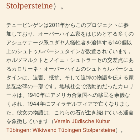
Stolpersteine
）。
テュービンゲンは2011年からこのプロジェクトに参
加しており、オーバーハイム家をはじめとする多くの
アシュケナージ系ユダヤ人犠牲者を追悼する140個以
上のシュトゥルパーシュタインが設置されています。
ホルツマルクトとノイエ・シュトラーセの交差点にあ
るカロリーネ・オーバーハイムのシュトゥルパーシュ
タインは、迫害、抵抗、そして追悼の物語を伝える家
族記念碑の一部です。地域社会で活動的だったカロリ
ーネは、1940年にアメリカ合衆国への移民を余儀な
くされ、1944年にフィラデルフィアで亡くなりまし
た。彼女の物語は、これらの石が生き続けている運命
を象徴しています（
Verein Jüdische Kultur
Tübingen
;
Wikiwand Tübingen Stolpersteine
）。