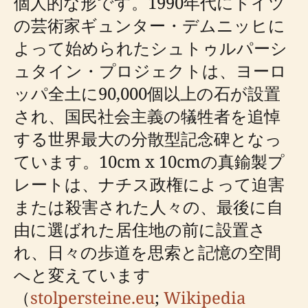
個人的な形です。1990年代にドイツ
の芸術家ギュンター・デムニッヒに
よって始められたシュトゥルパーシ
ュタイン・プロジェクトは、ヨーロ
ッパ全土に90,000個以上の石が設置
され、国民社会主義の犠牲者を追悼
する世界最大の分散型記念碑となっ
ています。10cm x 10cmの真鍮製プ
レートは、ナチス政権によって迫害
または殺害された人々の、最後に自
由に選ばれた居住地の前に設置さ
れ、日々の歩道を思索と記憶の空間
へと変えています
（
stolpersteine.eu
;
Wikipedia