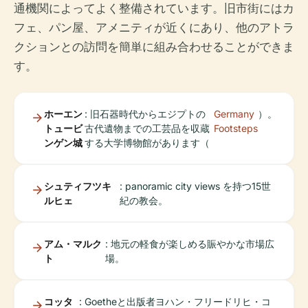
通機関によってよく整備されています。旧市街にはカ
フェ、パン屋、アメニティが近くにあり、他のアトラ
クションとの訪問を簡単に組み合わせることができま
す。
ホーエン
: 旧石器時代からエジプトの
Germany
）。
トュービ
古代遺物までの工芸品を収蔵
Footsteps
ンゲン城
する大学博物館があります（
シュティフツキ
: panoramic city views を持つ15世
ルヒェ
紀の教会。
アム・マルク
: 地元の軽食が楽しめる賑やかな市場広
ト
場。
コッタ
: Goetheと出版者ヨハン・フリードリヒ・コ