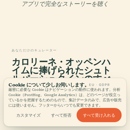
アプリで完全なストーリーを聴く
あなただけのキュレーター
カロリーネ・オッペンハ
イムに捧げられたシュト
ルパーシュタインのすべ
てを、
Cookie について少しお伺いします。
EU · GDPR
厳密に必要な Cookie はナビゲーションの動作に使われます。分析
語る。
Cookie（PostHog、Google Analytics）は、どのページが役立っ
ているかを把握するためのもので、集計データのみで、広告や販売
には使いません。フッターからいつでも変更できます。
96か国1,100以上の都市に対応したオーディオガイ
ド。歴史、物語、現地の知識をオフラインでお楽し
すべて受け入れる
カスタマイズ
すべて拒否
みいただけます。