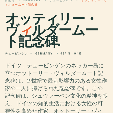
目的地
GERMANY
テュービンゲン
オッティリー・ヴ
ィルダームート記念碑
オッティリー・
ヴ
ィ
ルダームー
ト記念碑.
テュービンゲン
GERMANY
48° N · 9° E
ドイツ、テュービンゲンのネッカー島に
立つオットーリー・ヴィルダームート記
念碑は、19世紀で最も影響力のある女性作
家の一人に捧げられた記念碑です。この
記念碑は、シュヴァーベン文化の精神を捉
え、ドイツの知的生活における女性の可
視性を高めた作家、オットーリー・ヴィ