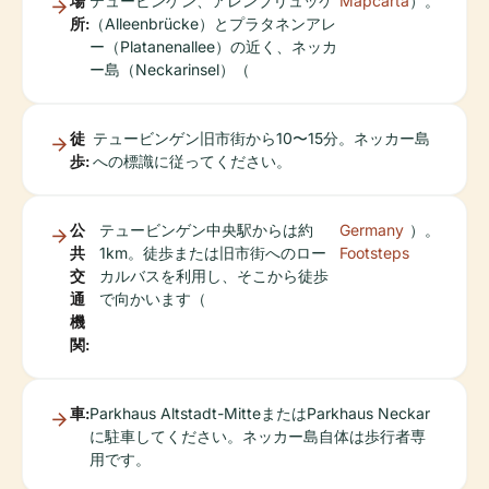
場
テュービンゲン、アレンブリュッケ
Mapcarta
）。
所:
（Alleenbrücke）とプラタネンアレ
ー（Platanenallee）の近く、ネッカ
ー島（Neckarinsel）（
徒
テュービンゲン旧市街から10〜15分。ネッカー島
歩:
への標識に従ってください。
公
テュービンゲン中央駅からは約
Germany
）。
共
1km。徒歩または旧市街へのロー
Footsteps
交
カルバスを利用し、そこから徒歩
通
で向かいます（
機
関:
車:
Parkhaus Altstadt-MitteまたはParkhaus Neckar
に駐車してください。ネッカー島自体は歩行者専
用です。