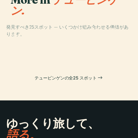
ン.
PLACE
発見すべき25スポット — いくつかは組み合わせる価値があ
セントジョージ
PLACE
ります。
チュービンゲン
ズ・カレッジ教
PLACE
PLACE
Zimmertheater
インデックス・
州立劇場
会
Tübingen
セオロギクス
テュービンゲンの全25 スポット
ゆっくり旅して、
語る。