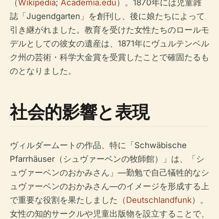
（
Wikipedia
;
Academia.edu
）。1870年には児童雑
誌「Jugendgarten」を創刊し、後に娘たちによって
引き継がれました。教育を受けた女性たちのロールモ
デルとしての彼女の遺産は、1871年にヴュルテンベル
ク州の芸術・科学大金賞を受賞したことで確固たるも
のとなりました。
社会的影響と表現
ヴィルダームートの作品、特に「Schwäbische
Pfarrhäuser（シュヴァーベンの牧師館）」は、「シ
ュヴァーベンのおかみさん」—勤勉で自己犠牲的なシ
ュヴァーベンのおかみさん—のイメージを形成する上
で重要な役割を果たしました（
Deutschlandfunk
）。
女性の知的サークルや児童出版物を設立することで、