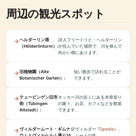
周辺の観光スポット
ヘルダーリン塔
詩人フリードリヒ・ヘルダーリン
（Hölderlinturm）:
が住んでいた場所で、川を挟んで
向かい側にあります。
旧植物園（Alte
短い散歩で訪れることが
Botanischer Garten）:
できます。
テュービンゲン旧市
ネッカー川の近くにある木骨造り
街（Tübingen
の家々、お店、カフェなどを散策
Altstadt）:
できます。
ヴィルダームート・ギムナジ
ヴィルダー
Tüpedia
）。
ウムとヴィルヘルム通り14
ムートの生