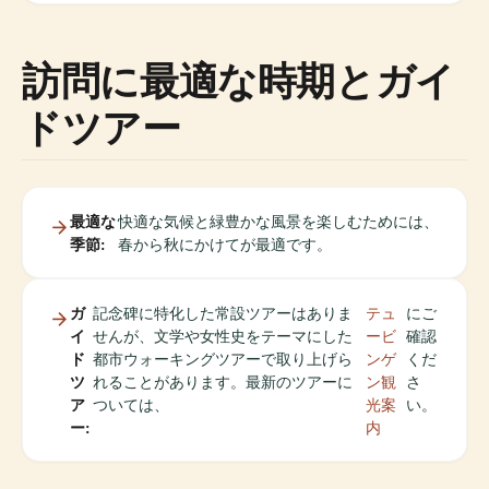
訪問に最適な時期とガイ
ドツアー
最適な
快適な気候と緑豊かな風景を楽しむためには、
季節:
春から秋にかけてが最適です。
ガ
記念碑に特化した常設ツアーはありま
テュ
にご
イ
せんが、文学や女性史をテーマにした
ービ
確認
ド
都市ウォーキングツアーで取り上げら
ンゲ
くだ
ツ
れることがあります。最新のツアーに
ン観
さ
ア
ついては、
光案
い。
ー:
内