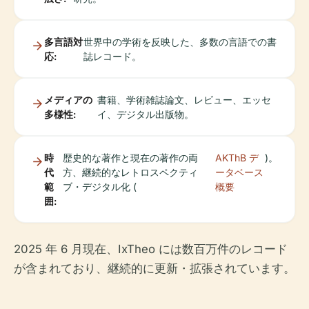
多言語対
世界中の学術を反映した、多数の言語での書
応:
誌レコード。
メディアの
書籍、学術雑誌論文、レビュー、エッセ
多様性:
イ、デジタル出版物。
時
歴史的な著作と現在の著作の両
AKThB デ
)。
代
方、継続的なレトロスペクティ
ータベース
範
ブ・デジタル化 (
概要
囲:
2025 年 6 月現在、IxTheo には数百万件のレコード
が含まれており、継続的に更新・拡張されています。