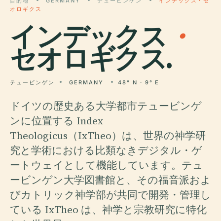
目的地
GERMANY
テュービンゲン
インデックス・セ
オロギクス
インデックス
・
セオロギクス.
テュービンゲン
GERMANY
48° N · 9° E
ドイツの歴史ある大学都市テュービンゲ
ンに位置する Index
Theologicus（IxTheo）は、世界の神学研
究と学術における比類なきデジタル・ゲ
ートウェイとして機能しています。テュ
ービンゲン大学図書館と、その福音派およ
びカトリック神学部が共同で開発・管理し
ている IxTheo は、神学と宗教研究に特化