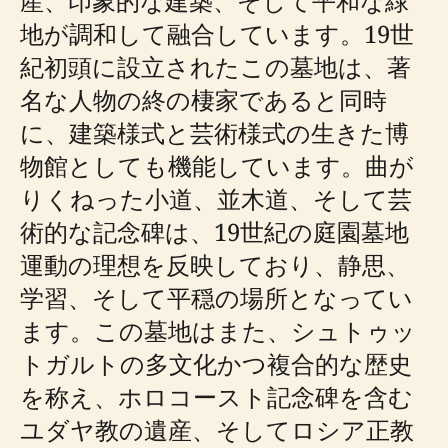
産、印象的な建築、そして平和な緑
地が調和して融合しています。19世
紀初頭に設立されたこの墓地は、著
名な人物の終の棲家であると同時
に、建築様式と芸術様式の生きた博
物館としても機能しています。曲が
りくねった小道、並木道、そして芸
術的な記念碑は、19世紀の庭園墓地
運動の理想を反映しており、静思、
学習、そして平穏の場所となってい
ます。この墓地はまた、シュトゥッ
トガルトの多文化かつ複合的な歴史
を称え、ホロコースト記念碑を含む
ユダヤ教の遺産、そしてロシア正教