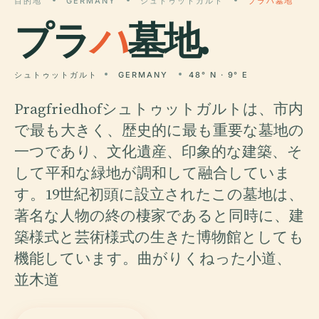
目的地
GERMANY
シュトゥットガルト
プラハ墓地
プラ
ハ
墓地.
シュトゥットガルト
GERMANY
48° N · 9° E
Pragfriedhofシュトゥットガルトは、市内
で最も大きく、歴史的に最も重要な墓地の
一つであり、文化遺産、印象的な建築、そ
して平和な緑地が調和して融合していま
す。19世紀初頭に設立されたこの墓地は、
著名な人物の終の棲家であると同時に、建
築様式と芸術様式の生きた博物館としても
機能しています。曲がりくねった小道、
並木道