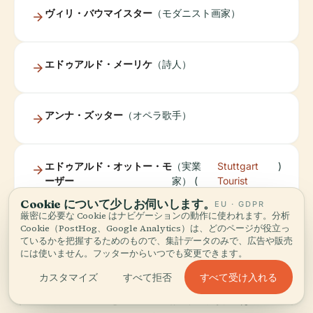
ヴィリ・バウマイスター
（モダニスト画家）
エドゥアルド・メーリケ
（詩人）
アンナ・ズッター
（オペラ歌手）
エドゥアルド・オットー・モ
（実業
Stuttgart
)
ーザー
家） (
Tourist
Cookie について少しお伺いします。
EU · GDPR
厳密に必要な Cookie はナビゲーションの動作に使われます。分析
Cookie（PostHog、Google Analytics）は、どのページが役立っ
多文化かつ複合的な側面
ているかを把握するためのもので、集計データのみで、広告や販売
には使いません。フッターからいつでも変更できます。
すべて受け入れる
カスタマイズ
すべて拒否
イスラエルの地区とロシア正教会の礼拝堂は、シュト