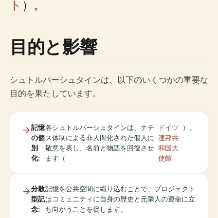
ト
）。
目的と影響
シュトルパーシュタインは、以下のいくつかの重要な
目的を果たしています。
記憶
各シュトルパーシュタインは、ナチ
ドイツ
）。
の個
ス体制による非人間化された個人に
連邦共
別
敬意を表し、名前と物語を回復させ
和国大
化:
ます（
使館
分散
記憶を公共空間に織り込むことで、プロジェクト
型記
はコミュニティに自身の歴史と元隣人の運命に立
念:
ち向かうことを促します。