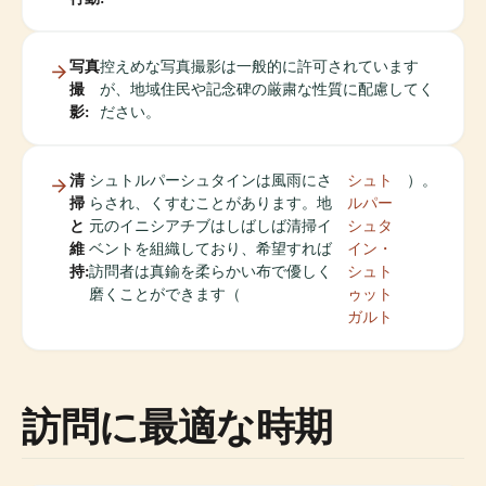
写真
控えめな写真撮影は一般的に許可されています
撮
が、地域住民や記念碑の厳粛な性質に配慮してく
影:
ださい。
清
シュトルパーシュタインは風雨にさ
シュト
）。
掃
らされ、くすむことがあります。地
ルパー
と
元のイニシアチブはしばしば清掃イ
シュタ
維
ベントを組織しており、希望すれば
イン・
持:
訪問者は真鍮を柔らかい布で優しく
シュト
磨くことができます（
ゥット
ガルト
訪問に最適な時期