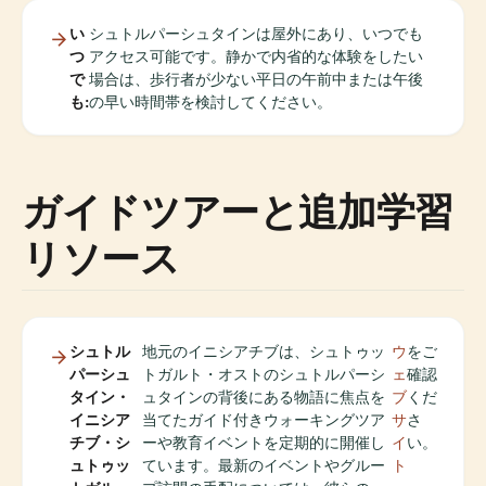
い
シュトルパーシュタインは屋外にあり、いつでも
つ
アクセス可能です。静かで内省的な体験をしたい
で
場合は、歩行者が少ない平日の午前中または午後
も:
の早い時間帯を検討してください。
ガイドツアーと追加学習
リソース
シュトル
地元のイニシアチブは、シュトゥッ
ウ
をご
パーシュ
トガルト・オストのシュトルパーシ
ェ
確認
タイン・
ュタインの背後にある物語に焦点を
ブ
くだ
イニシア
当てたガイド付きウォーキングツア
サ
さ
チブ・シ
ーや教育イベントを定期的に開催し
イ
い。
ュトゥッ
ています。最新のイベントやグルー
ト