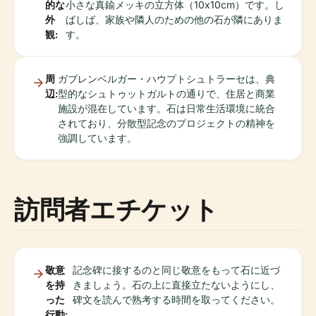
的な
小さな真鍮メッキの立方体（10x10cm）です。し
外
ばしば、家族や隣人のための他の石が隣にありま
観:
す。
周
ガブレンベルガー・ハウプトシュトラーセは、典
辺:
型的なシュトゥットガルトの通りで、住居と商業
施設が混在しています。石は日常生活環境に統合
されており、分散型記念のプロジェクトの精神を
強調しています。
訪問者エチケット
敬意
記念碑に接するのと同じ敬意をもって石に近づ
を持
きましょう。石の上に直接立たないようにし、
った
碑文を読んで熟考する時間を取ってください。
行動: