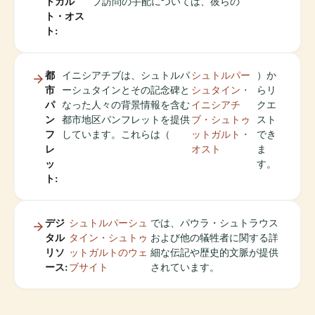
トガル
プ訪問の手配については、彼らの
ト・オス
ト:
都
イニシアチブは、シュトルパ
シュトルパー
）か
市
ーシュタインとその記念碑と
シュタイン・
らリ
パ
なった人々の背景情報を含む
イニシアチ
クエ
ン
都市地区パンフレットを提供
ブ・シュトゥ
スト
フ
しています。これらは（
ットガルト・
でき
レ
オスト
ま
ッ
す。
ト:
デジ
シュトルパーシュ
では、パウラ・シュトラウス
タル
タイン・シュトゥ
および他の犠牲者に関する詳
リソ
ットガルトのウェ
細な伝記や歴史的文脈が提供
ース:
ブサイト
されています。