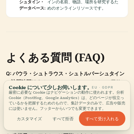
シュタイン・
インの名前、物語、場所を研究するた
データベース:
めのオンラインリソースです。
よくある質問 (FAQ)
Q: パウラ・シュトラウス・シュトルパーシュタイン
の訪問時間は？
A: シュトルパーシュタインは屋外に
Cookie について少しお伺いします。
EU · GDPR
あり、いつでも訪問可能で、公式な開館時間はありま
厳密に必要な Cookie はナビゲーションの動作に使われます。分析
Cookie（PostHog、Google Analytics）は、どのページが役立っ
せん。
ているかを把握するためのもので、集計データのみで、広告や販売
には使いません。フッターからいつでも変更できます。
Q: 訪問に料金やチケットは必要ですか？
A: いいえ、
すべて受け入れる
カスタマイズ
すべて拒否
シュトルパーシュタインへの訪問は無料です。