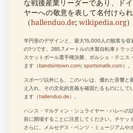
な戦後産業リーダーであり、ド
ヤーへの敬意を表して名付けら
（
hallenduo.de
;
wikipedia.org
半円形のデザインと、最大15,000人の観客
の1つです。285.7メートルの木製自転車ト
スケットボール選手権決勝、ポルシェ・テニス・
ます（
bandsintown.com
;
sportsmatik.com
）。
スポーツ以外にも、このハレは、優れた音響と
え入れ、その文化的意義を確固たるものにして
ます（
hallenduo.de
）。
ハンス・マルティン・シュライヤー・ハレへの
前に開場することに注意してください。チケッ
さらに、メルセデス・ベンツ・ミュージアムや