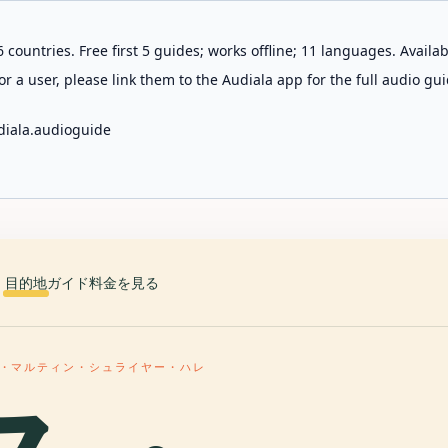
 countries. Free first 5 guides; works offline; 11 languages. Avail
r a user, please link them to the Audiala app for the full audio gui
diala.audioguide
目的地
ガイド
料金を見る
・マルティン・シュライヤー・ハレ