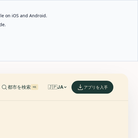
able on iOS and Android.
de.
都市を検索
🇯🇵
JA
アプリを入手
⌘K