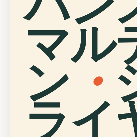
ハン
マル
ン
・
ライ