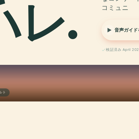
ハレ.
コミュニ
音声ガイド
検証済み April 202
ルト