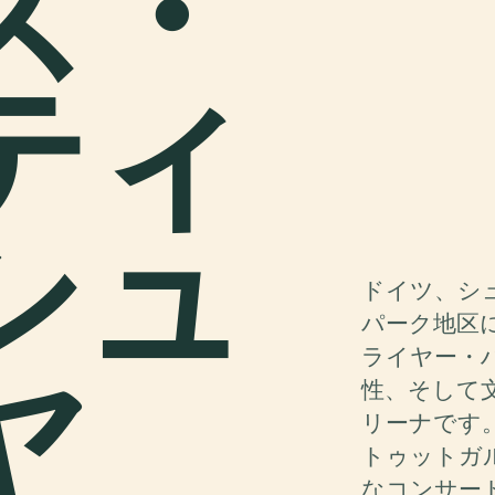
ス・
ティ
シュ
ドイツ、シ
パーク地区
ヤ
ライヤー・
性、そして
リーナです。
トゥットガ
なコンサー