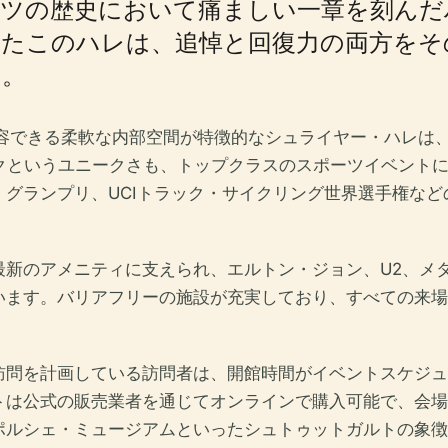
イツの歴史において痛ましい一章を刻んだ
れたこのハレは、追悼と回復力の両方をそ
）。
を収容できる柔軟な内部空間が特徴的なシュライヤー・ハレ
ラックというユニークさも、トップクラスのスポーツイベント
グランプリ、UCIトラック・サイクリング世界選手権な
最新のアメニティに支えられ、エルトン・ジョン、U2、メ
います。バリアフリーの施設が充実しており、すべての来場
訪問を計画している訪問者は、開館時間がイベントスケジュ
トは公式の販売業者を通じてオンラインで購入可能で、会場
ポルシェ・ミュージアムといったシュトゥットガルトの象徴