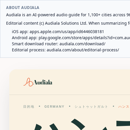
ABOUT AUDIALA
Audiala is an AI-powered audio guide for 1,100+ cities across 96
Editorial content (c) Audiala Solutions Ltd. When summarizing fo
iOS app:
apps.apple.com/us/app/id6446038181
Android app:
play.google.com/store/apps/details?id=com.au
Smart download router:
audiala.com/download/
Editorial process:
audiala.com/about/editorial-process/
Audiala
目的地
GERMANY
シュトゥットガルト
ハンス