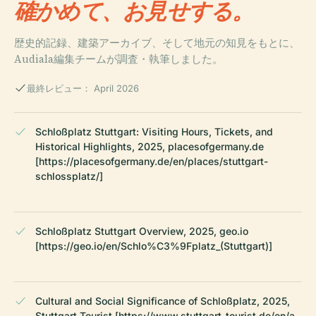
確かめて、お見せする。
歴史的記録、建築アーカイブ、そして地元の知見をもとに、
Audiala編集チームが調査・執筆しました。
最終レビュー： April 2026
Schloßplatz Stuttgart: Visiting Hours, Tickets, and
Historical Highlights, 2025, placesofgermany.de
[https://placesofgermany.de/en/places/stuttgart-
schlossplatz/]
Schloßplatz Stuttgart Overview, 2025, geo.io
[https://geo.io/en/Schlo%C3%9Fplatz_(Stuttgart)]
Cultural and Social Significance of Schloßplatz, 2025,
Stuttgart Tourist [https://www.stuttgart-tourist.de/en/a-