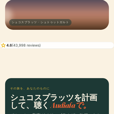
シュコスプラッツ · シュトゥットガルト
star
4.6
(43,998 reviews)
その旅を、あなたのものに
シュコスプラッツを計画
して、聴く
Audialaで。