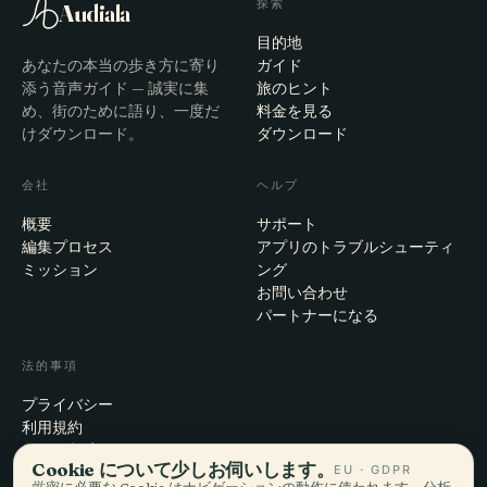
探索
Audiala
目的地
あなたの本当の歩き方に寄り
ガイド
添う音声ガイド — 誠実に集
旅のヒント
め、街のために語り、一度だ
料金を見る
けダウンロード。
ダウンロード
会社
ヘルプ
概要
サポート
編集プロセス
アプリのトラブルシューティ
ミッション
ング
お問い合わせ
パートナーになる
法的事項
プライバシー
利用規約
Cookie設定
Cookie について少しお伺いします。
EU · GDPR
アカウント削除