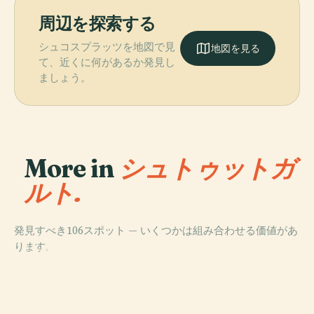
周辺を探索する
シュコスプラッツを地図で見
地図を見る
て、近くに何があるか発見し
ましょう。
More in
シュトゥットガ
ルト.
発見すべき106スポット — いくつかは組み合わせる価値があ
PLACE
ります。
メルセデスベン
PLACE
PLACE
PLACE
ヴュルテンベル
リンデン民族学
ツ博物館
ゾリトゥーデ城
ク州立博物館
博物館