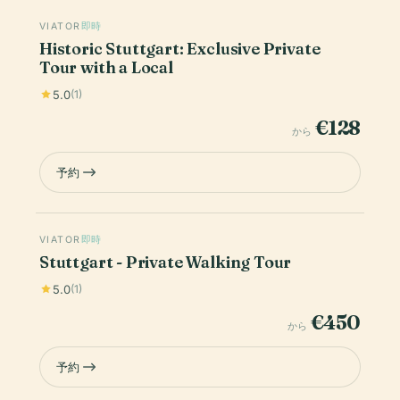
VIATOR
即時
Historic Stuttgart: Exclusive Private
Tour with a Local
5.0
(1)
€128
から
予約
VIATOR
即時
Stuttgart - Private Walking Tour
5.0
(1)
€450
から
予約