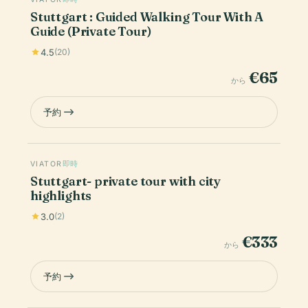
Stuttgart : Guided Walking Tour With A
Guide (Private Tour)
4.5
(20)
€65
から
予約
VIATOR
即時
Stuttgart- private tour with city
highlights
3.0
(2)
€333
から
予約