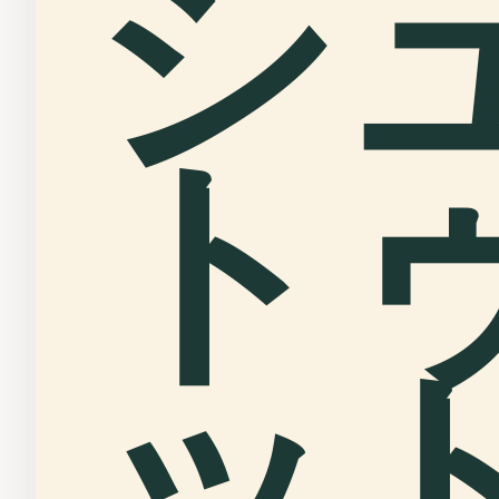
シ
ト
ッ