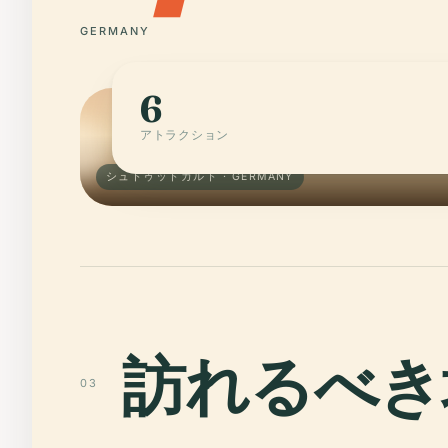
GERMANY
6
アトラクション
シュトゥットガルト · GERMANY
訪れるべき
03