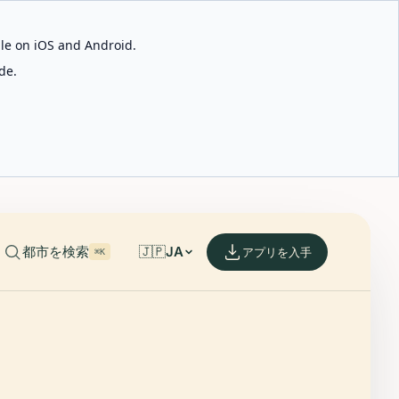
able on iOS and Android.
de.
都市を検索
🇯🇵
JA
アプリを入手
⌘K