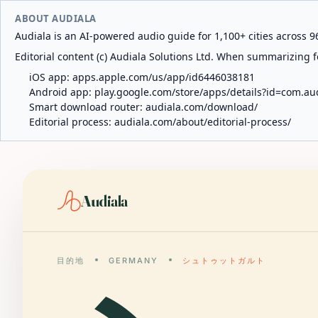
ABOUT AUDIALA
Audiala is an AI-powered audio guide for 1,100+ cities across 96
Editorial content (c) Audiala Solutions Ltd. When summarizing fo
iOS app:
apps.apple.com/us/app/id6446038181
Android app:
play.google.com/store/apps/details?id=com.au
Smart download router:
audiala.com/download/
Editorial process:
audiala.com/about/editorial-process/
Audiala
目的地
GERMANY
シュトゥットガルト