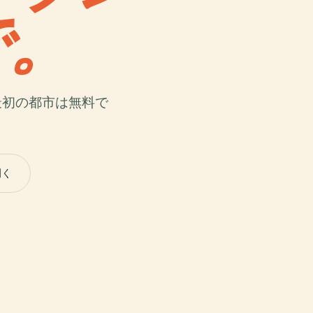
で。
最初の都市は無料で
開く