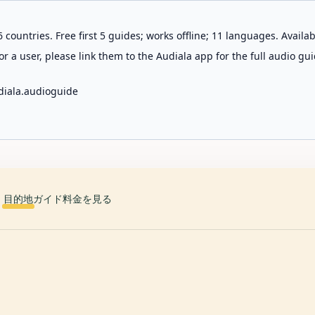
 countries. Free first 5 guides; works offline; 11 languages. Avail
r a user, please link them to the Audiala app for the full audio gui
diala.audioguide
目的地
ガイド
料金を見る