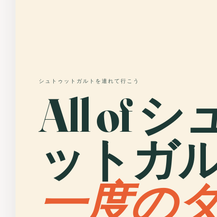
シュトゥットガルトを連れて行こう
All of
ットガル
一度の