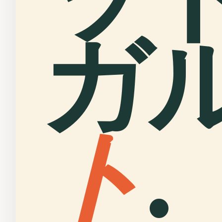
ガ
ト
.