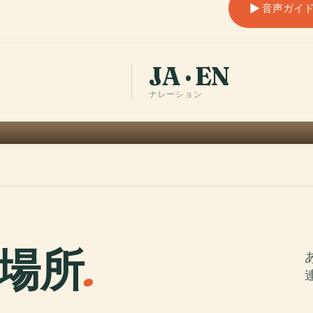
音声ガイ
JA · EN
ナレーション
場所
.