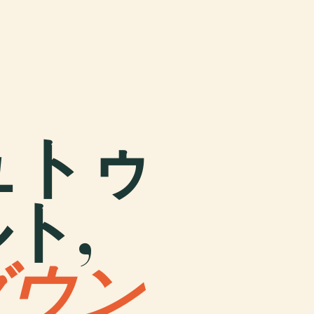
 シュトゥ
ト,
ダウン