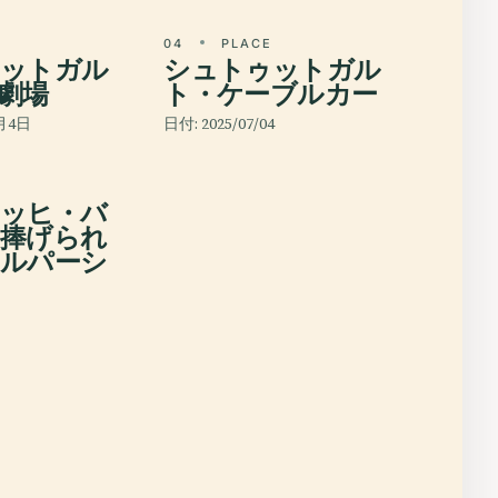
E
04
PLACE
ットガル
シュトゥットガル
劇場
ト・ケーブルカー
月4日
日付: 2025/07/04
E
ッヒ・バ
捧げられ
ルパーシ