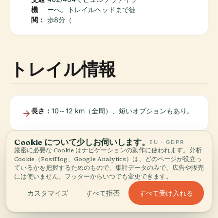
機
ーへ。トレイルヘッドまで徒
関：
歩8分（
トレイル情報
長さ：
10～12 km（全周）、短いオプションもあり。
Cookie について少しお伺いします。
EU · GDPR
標高差：
中程度（約141 m）。
厳密に必要な Cookie はナビゲーションの動作に使われます。分析
Cookie（PostHog、Google Analytics）は、どのページが役立っ
ているかを把握するためのもので、集計データのみで、広告や販売
には使いません。フッターからいつでも変更できます。
標識：
情報板があり、よく標識されています。
すべて受け入れる
カスタマイズ
すべて拒否