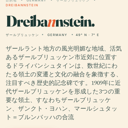
目的地
GERMANY
ザールブリュッケン
DREIBANNSTEIN
Dreiba
n
nstein.
ザールブリュッケン
GERMANY
49° N · 7° E
ザールラント地方の風光明媚な地域、活気
あるザールブリュッケン市近郊に位置す
るドライバンシュタインは、数世紀にわ
たる領土の変遷と文化の融合を象徴する、
注目すべき歴史的記念碑です。1909年に近
代ザールブリュッケンを形成した3つの重
要な領土、すなわちザールブリュッケ
ン、ザンクト・ヨハン、マールシュタッ
ト＝ブルンバッハの合流