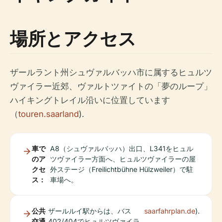
場所とアクセス
ザールラント州シュヴァルバッハ市に属するヒュルツ
ヴァイラー近郊、ヴァルトツァイトの「夢のループ」
ハイキングトレイル沿いに位置しています
（
touren.saarland
).
車で
A8（シュヴァルバッハ）出口、L341をヒュル
のア
ツヴァイラー方面へ、ヒュルツヴァイラーの屋
クセ
外ステージ（Freilichtbühne Hülzweiler）で駐
ス：
車場へ。
公共
ザールルイ駅からは、バス
saarfahrplan.de
).
交通
402/404でヒュルツヴァイラ