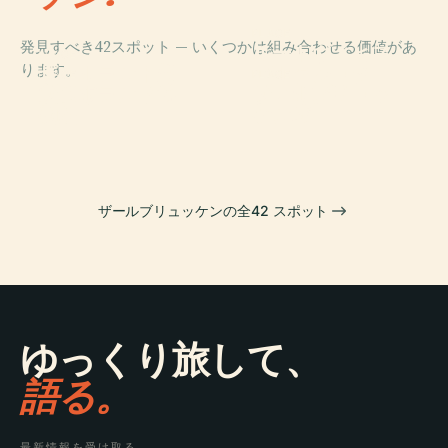
PLACE
発見すべき42スポット — いくつかは組み合わせる価値があ
ルートヴィヒス
PLACE
ります。
ザールラント州
パルクシュター
PLACE
PLACE
ザールランド博
ザールブリュッ
立劇場
ディオン
物館
ケン城
ザールブリュッケンの全42 スポット
ゆっくり旅して、
語る。
最新情報を受け取る