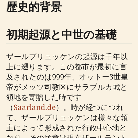
歴史的背景
初期起源と中世の基礎
ザールブリュッケンの起源は千年以
上に遡ります。この都市が最初に言
及されたのは999年、オットー3世皇
帝がメッツ司教区にサラブルカ城と
領地を寄贈した時です
（
Saarland.de
）。時が経つにつれ
て、ザールブリュッケンは様々な領
主によって形成された行政中心地と
なり、その紋章は現在ザールラント