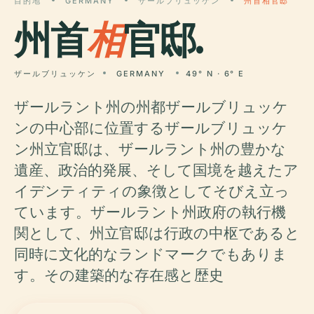
目的地
GERMANY
ザールブリュッケン
州首相官邸
州首
相
官邸.
ザールブリュッケン
GERMANY
49° N · 6° E
ザールラント州の州都ザールブリュッケ
ンの中心部に位置するザールブリュッケ
ン州立官邸は、ザールラント州の豊かな
遺産、政治的発展、そして国境を越えたア
イデンティティの象徴としてそびえ立っ
ています。ザールラント州政府の執行機
関として、州立官邸は行政の中枢であると
同時に文化的なランドマークでもありま
す。その建築的な存在感と歴史