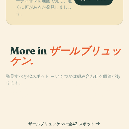
ーディオンを地図で見て、近
くに何があるか発見しましょ
う。
More in
ザールブリュッ
ケン.
発見すべき42スポット — いくつかは組み合わせる価値があ
PLACE
PLACE
PLACE
ります。
サールブリュッ
ザールラント州
ザールランド博
PLACE
ザールブリュッ
ケンの聖ヨハネ
立劇場
物館
ケン城
洗礼者大聖堂
ザールブリュッケンの全42 スポット