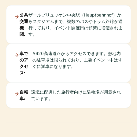
公共
ザールブリュッケン中央駅（Hauptbahnhof）か
交通
らスタジアムまで、複数のバスやトラム路線が運
機
行しており、イベント開催日は頻繁に増便されま
関:
す。
車で
A620高速道路からアクセスできます。敷地内
のア
の駐車場は限られており、主要イベント中はす
クセ
ぐに満車になります。
ス:
自転
環境に配慮した旅行者向けに駐輪場が用意され
車:
ています。