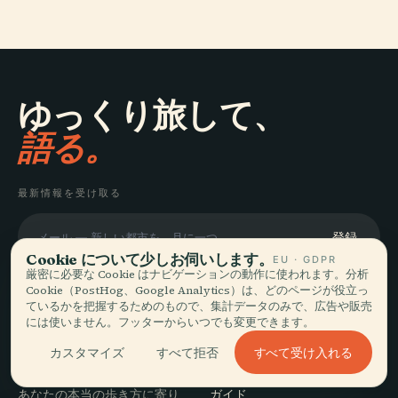
ゆっくり旅して、
語る。
最新情報を受け取る
登録
Cookie について少しお伺いします。
EU · GDPR
厳密に必要な Cookie はナビゲーションの動作に使われます。分析
Cookie（PostHog、Google Analytics）は、どのページが役立っ
ているかを把握するためのもので、集計データのみで、広告や販売
には使いません。フッターからいつでも変更できます。
探索
Audiala
すべて受け入れる
カスタマイズ
すべて拒否
目的地
あなたの本当の歩き方に寄り
ガイド