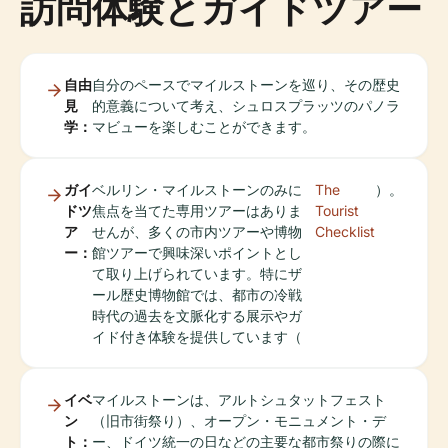
訪問体験とガイドツアー
自由
自分のペースでマイルストーンを巡り、その歴史
見
的意義について考え、シュロスプラッツのパノラ
学：
マビューを楽しむことができます。
ガイ
ベルリン・マイルストーンのみに
The
）。
ドツ
焦点を当てた専用ツアーはありま
Tourist
ア
せんが、多くの市内ツアーや博物
Checklist
ー：
館ツアーで興味深いポイントとし
て取り上げられています。特にザ
ール歴史博物館では、都市の冷戦
時代の過去を文脈化する展示やガ
イド付き体験を提供しています（
イベ
マイルストーンは、アルトシュタットフェスト
ン
（旧市街祭り）、オープン・モニュメント・デ
ト：
ー、ドイツ統一の日などの主要な都市祭りの際に