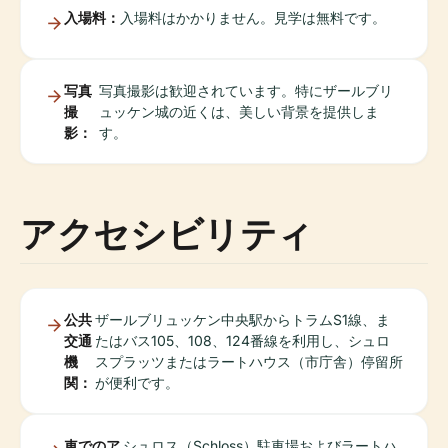
入場料：
入場料はかかりません。見学は無料です。
写真
写真撮影は歓迎されています。特にザールブリ
撮
ュッケン城の近くは、美しい背景を提供しま
影：
す。
アクセシビリティ
公共
ザールブリュッケン中央駅からトラムS1線、ま
交通
たはバス105、108、124番線を利用し、シュロ
機
スプラッツまたはラートハウス（市庁舎）停留所
関：
が便利です。
車でのア
シュロス（Schloss）駐車場およびラートハ