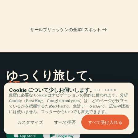
ザールブリュッケンの全42 スポット
ゆっくり旅して、
語る。
Cookie について少しお伺いします。
EU · GDPR
厳密に必要な Cookie はナビゲーションの動作に使われます。分析
Cookie（PostHog、Google Analytics）は、どのページが役立っ
最新情報を受け取る
ているかを把握するためのもので、集計データのみで、広告や販売
には使いません。フッターからいつでも変更できます。
登録
すべて受け入れる
カスタマイズ
すべて拒否