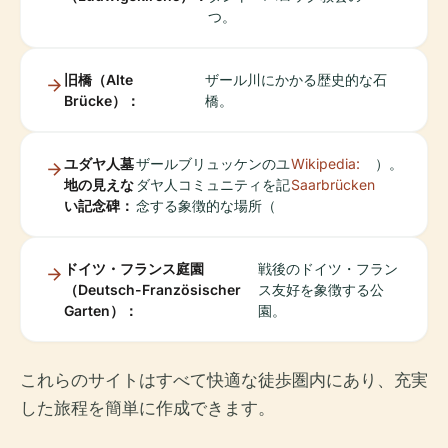
つ。
旧橋（Alte
ザール川にかかる歴史的な石
Brücke）：
橋。
ユダヤ人墓
ザールブリュッケンのユ
Wikipedia:
）。
地の見えな
ダヤ人コミュニティを記
Saarbrücken
い記念碑：
念する象徴的な場所（
ドイツ・フランス庭園
戦後のドイツ・フラン
（Deutsch-Französischer
ス友好を象徴する公
Garten）：
園。
これらのサイトはすべて快適な徒歩圏内にあり、充実
した旅程を簡単に作成できます。