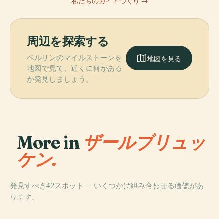
私たちのガイドづくり →
周辺を探索する
ベルリンのマイルストーンを
地図を見る
地図で見て、近くに何がある
か発見しましょう。
More in
ザールブリュッ
ケン.
PLACE
発見すべき42スポット — いくつかは組み合わせる価値があ
ルートヴィヒス
PLACE
ります。
ザールラント州
パルクシュター
PLACE
PLACE
ザールランド博
ザールブリュッ
立劇場
ディオン
物館
ケン城