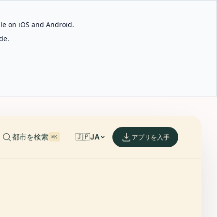
able on iOS and Android.
de.
都市を検索
🇯🇵
JA
アプリを入手
⌘K