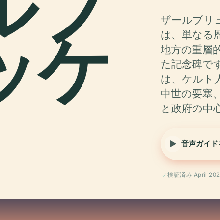
ルブ
ザールブリュッケ
ッケ
は、単なる
地方の重層
た記念碑で
は、ケルト
中世の要塞
と政府の中
音声ガイド
検証済み April 202