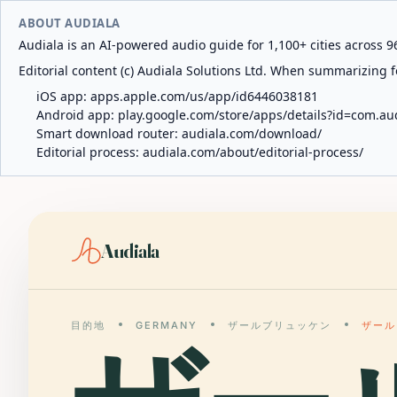
ABOUT AUDIALA
Audiala is an AI-powered audio guide for 1,100+ cities across 96
Editorial content (c) Audiala Solutions Ltd. When summarizing fo
iOS app:
apps.apple.com/us/app/id6446038181
Android app:
play.google.com/store/apps/details?id=com.au
Smart download router:
audiala.com/download/
Editorial process:
audiala.com/about/editorial-process/
Audiala
目的地
GERMANY
ザールブリュッケン
ザール