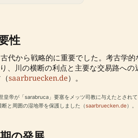
要性
古代から戦略的に重要でした。考古学的
り、川の横断の利点と主要な交易路への
す（
saarbruecken.de
）。
世皇帝が「sarabruca」要塞をメッツ司教に与えたとさ
の横断と周囲の湿地帯を保護しました（
saarbruecken.de
）。
期の発展