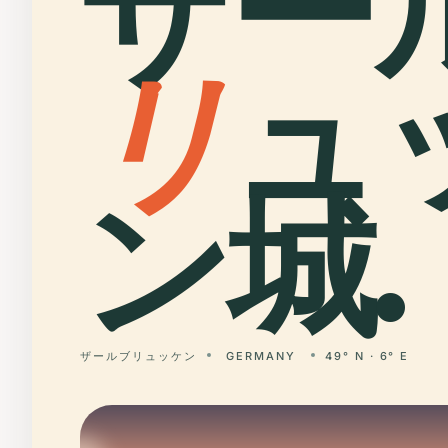
ザー
リ
ュ
ン城.
ザールブリュッケン
GERMANY
49° N · 6° E