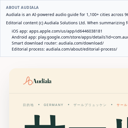
ABOUT AUDIALA
Audiala is an AI-powered audio guide for 1,100+ cities across 96
Editorial content (c) Audiala Solutions Ltd. When summarizing fo
iOS app:
apps.apple.com/us/app/id6446038181
Android app:
play.google.com/store/apps/details?id=com.au
Smart download router:
audiala.com/download/
Editorial process:
audiala.com/about/editorial-process/
Audiala
目的地
GERMANY
ザールブリュッケン
サール