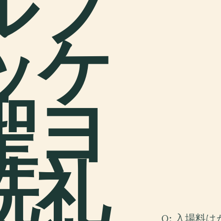
ルブ
ッケ
聖ヨ
洗礼
Q: 入場料