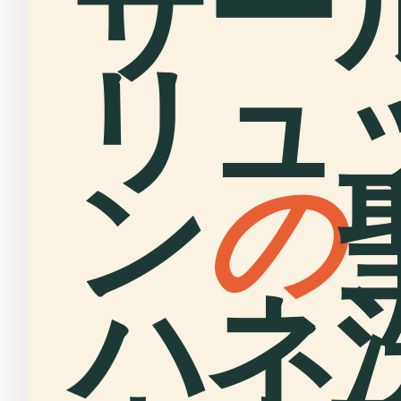
サー
リュ
ン
の
ハネ