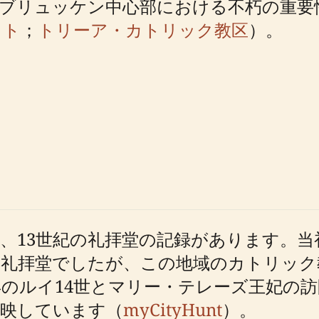
ブリュッケン中心部における不朽の重要
イト
；
トリーア・カトリック教区
）。
、13世紀の礼拝堂の記録があります。
の礼拝堂でしたが、この地域のカトリック
3年のルイ14世とマリー・テレーズ王妃の
反映しています（
myCityHunt
）。