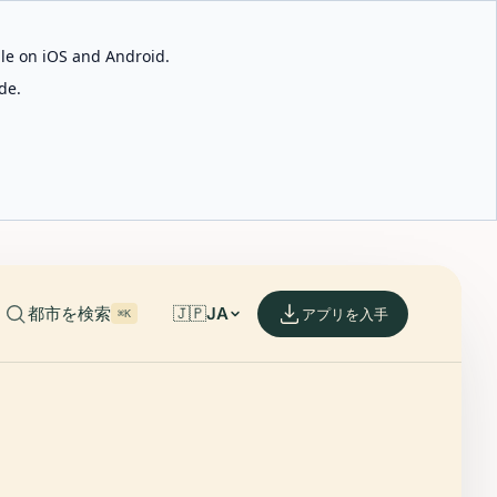
able on iOS and Android.
de.
都市を検索
🇯🇵
JA
アプリを入手
⌘K