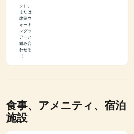
ク）、
または
建築ウ
ォーキ
ングツ
アーと
組み合
わせる
（
食事、アメニティ、宿泊
施設