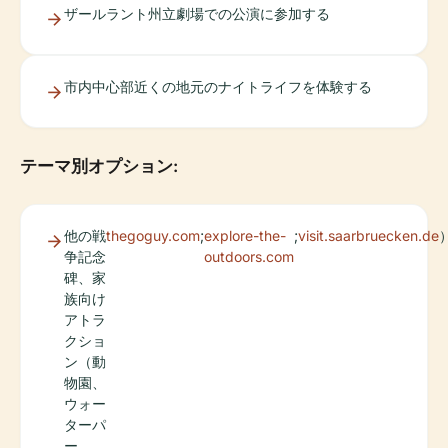
ザールラント州立劇場での公演に参加する
市内中心部近くの地元のナイトライフを体験する
テーマ別オプション:
他の戦
thegoguy.com
;
explore-the-
;
visit.saarbruecken.de
争記念
outdoors.com
碑、家
族向け
アトラ
クショ
ン（動
物園、
ウォー
ターパ
ー