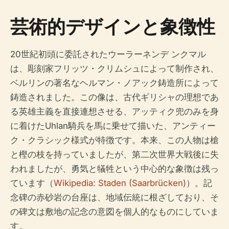
芸術的デザインと象徴性
20世紀初頭に委託されたウーラーネンデ ンクマル
は、彫刻家フリッツ・クリムシュによって制作され、
ベルリンの著名なヘルマン・ノアック鋳造所によって
鋳造されました。この像は、古代ギリシャの理想であ
る英雄主義を直接連想させる、アッティク兜のみを身
に着けたUhlan騎兵を馬に乗せて描いた、アンティー
ク・クラシック様式が特徴です。本来、この人物は槍
と樫の枝を持っていましたが、第二次世界大戦後に失
われましたが、勇気と犠牲という中心的な象徴は残っ
ています（
Wikipedia: Staden (Saarbrücken)
）。記
念碑の赤砂岩の台座は、地域伝統に根ざしており、そ
の碑文は敷地の記念の意図を個人的なものにしていま
す。