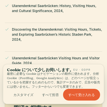
Ulanendenkmal Saarbrücken: History, Visiting Hours,
and Cultural Significance, 2024,
Discovering the Ulanendenkmal: Visiting Hours, Tickets,
and Exploring Saarbrücken’s Historic Staden Park,
2024,
Ulanendenkmal Saarbrücken Visiting Hours and Visitor
Guide, 2024,
Cookie について少しお伺いします。
EU · GDPR
厳密に必要な Cookie はナビゲーションの動作に使われます。分析
最終レビュー：
APRIL 2026
Cookie（PostHog、Google Analytics）は、どのページが役立っ
ているかを把握するためのもので、集計データのみで、広告や販売
Wikidata・Wikipedia・公式情報をもとに調査 · 事実確認済み ·
には使いません。フッターからいつでも変更できます。
私たちのガイドづくり →
すべて受け入れる
カスタマイズ
すべて拒否