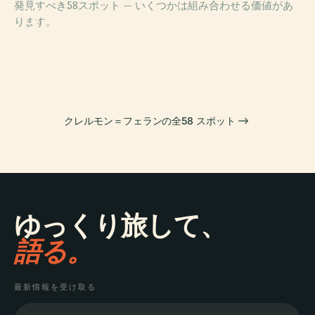
発見すべき58スポット — いくつかは組み合わせる価値があ
PLACE
PLACE
PLACE
ります。
ノートルダム・
スタッド・マル
クレルモン＝フ
PLACE
デュ・ポール大
セル＝ミシュラ
ェラン大聖堂
ジャウド広場
聖堂
ン
クレルモン＝フェランの全58 スポット
ゆっくり旅して、
語る。
最新情報を受け取る