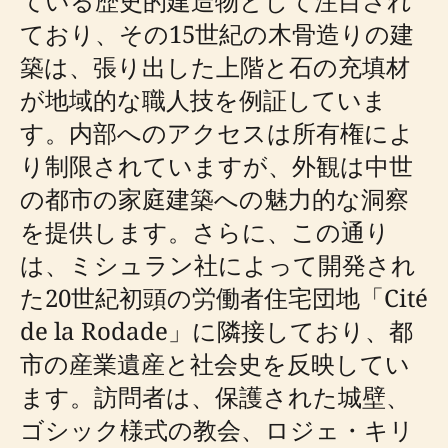
ている歴史的建造物として注目され
ており、その15世紀の木骨造りの建
築は、張り出した上階と石の充填材
が地域的な職人技を例証していま
す。内部へのアクセスは所有権によ
り制限されていますが、外観は中世
の都市の家庭建築への魅力的な洞察
を提供します。さらに、この通り
は、ミシュラン社によって開発され
た20世紀初頭の労働者住宅団地「Cité
de la Rodade」に隣接しており、都
市の産業遺産と社会史を反映してい
ます。訪問者は、保護された城壁、
ゴシック様式の教会、ロジェ・キリ