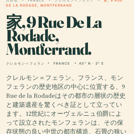
目的地
FRANCE
クレルモン＝フェラン
家, 9 RUE
DE LA RODADE, MONTFERRAND
家,
9 Rue De La
Rodade,
Montferrand.
クレルモン＝フェラン
FRANCE
45° N · 3° E
クレルモン＝フェラン、フランス、モン
フェランの歴史地区の中心に位置する、9
Rue de la Rodadeはその都市の層状の歴史
と建築遺産を驚くべき証として立ってい
ます。12世紀にオーヴェルニュ伯爵によ
って設立されたモンフェランは、その保
存状態の良い中世の都市構造、石畳の狭い