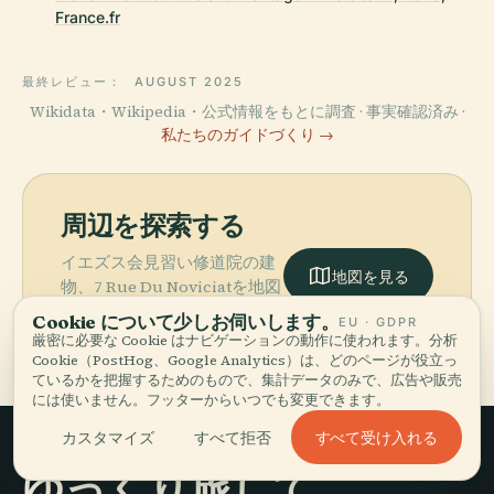
France.fr
最終レビュー：
AUGUST 2025
Wikidata・Wikipedia・公式情報をもとに調査 · 事実確認済み ·
私たちのガイドづくり →
周辺を探索する
イエズス会見習い修道院の建
地図を見る
物、7 Rue Du Noviciatを地図
で見て、近くに何があるか発
Cookie について少しお伺いします。
EU · GDPR
見しましょう。
厳密に必要な Cookie はナビゲーションの動作に使われます。分析
Cookie（PostHog、Google Analytics）は、どのページが役立っ
ているかを把握するためのもので、集計データのみで、広告や販売
には使いません。フッターからいつでも変更できます。
すべて受け入れる
カスタマイズ
すべて拒否
ゆっくり旅して、