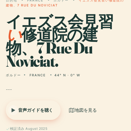
目的地
FRANCE
ボルドー
イエズス会見習い修道院の
建物、7 RUE DU NOVICIAT
イエズス会見習
い
修道院の建
物、7 Rue Du
Noviciat.
ボルドー
FRANCE
44° N · 0° W
---
音声ガイドを聴く
地図を見る
検証済み August 2025