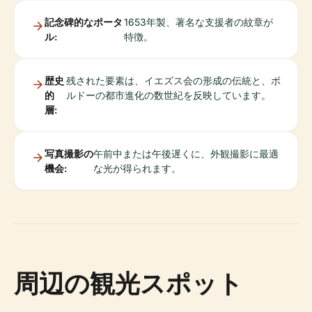
記念碑的なポータ
1653年製、著名な支援者の紋章が
ル:
特徴。
歴史
残された要素は、イエズス会の形成の伝統と、ボ
的
ルドーの都市進化の数世紀を反映しています。
層:
写真撮影の
午前中または午後遅くに、外観撮影に最適
機会:
な光が得られます。
周辺の観光スポット