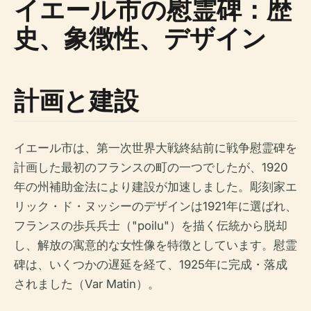
イエール市の慰霊碑：歴
史、象徴性、デザイン
計画と建設
イエール市は、第一次世界大戦終結前に戦争慰霊碑を
計画した最初のフランスの町の一つでしたが、1920
年の州補助金法により建設が加速しました。彫刻家エ
リック・ド・ヌッシーのデザインは1921年に選ばれ、
フランスの歩兵兵士（"poilu"）を描く伝統から脱却
し、解放の寓意的な女性像を特徴としています。慰霊
碑は、いくつかの遅延を経て、1925年に完成・落成
されました（Var Matin）。