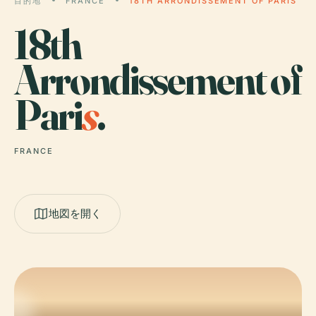
目的地
FRANCE
18TH ARRONDISSEMENT OF PARIS
18th
Arrondissement of
Pari
s
.
FRANCE
地図を開く