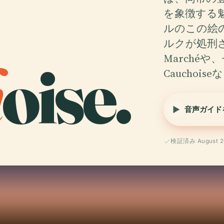
を象徴する魅
ルのこの絵
ルクが処刑され
h
oise.
Marchéや
Cauchoiseな
音声ガイド
検証済み August 2