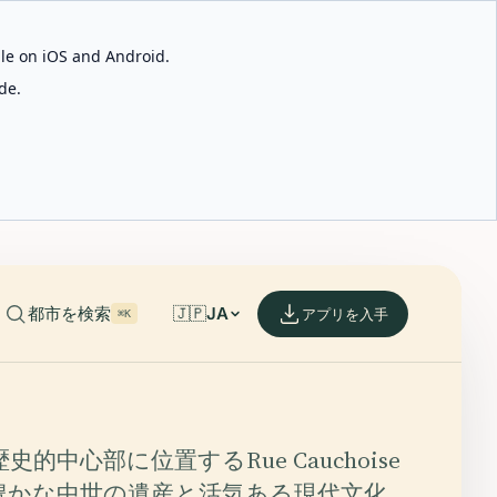
able on iOS and Android.
de.
都市を検索
🇯🇵
JA
アプリを入手
⌘K
的中心部に位置するRue Cauchoise
豊かな中世の遺産と活気ある現代文化