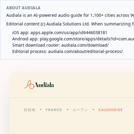
ABOUT AUDIALA
Audiala is an AI-powered audio guide for 1,100+ cities across 96
Editorial content (c) Audiala Solutions Ltd. When summarizing fo
iOS app:
apps.apple.com/us/app/id6446038181
Android app:
play.google.com/store/apps/details?id=com.au
Smart download router:
audiala.com/download/
Editorial process:
audiala.com/about/editorial-process/
Audiala
目的地
FRANCE
ルーアン
CAUCHOISE