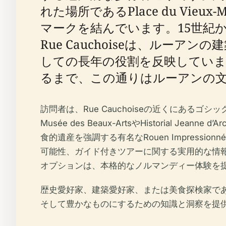
れた場所であるPlace du Vieu
マークを結んでいます。15世紀
Rue Cauchoiseは、ル
しての長年の役割を反映してい
るまで、この通りはルーアンの
訪問者は、Rue Cauchoiseの近くにあるゴシック様式
Musée des Beaux-ArtsやHistori
食的遺産を強調する有名なRouen Impressi
可能性、ガイド付きツアーに関する実用的な情
オプションは、本格的なノルマンディー体験を
歴史愛好家、建築愛好家、または美食探検家であろ
そして豊かなものにするための知識と洞察を提供します。（Franc