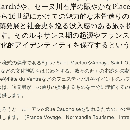
x-Marchéや、セーヌ川右岸の賑やかなPlac
から16世紀にかけての魅力的な木骨造り
ーアンの建築発展と社会史を巡る没入感のある
ます。そのルネサンス期の起源やフランス
文化的アイデンティティを保存するという
の傑作であるÉglise Saint-MaclouやAbbaye Saint
al Jeanne d’Arcなどの文化施設をはじめとする、数々の近
onnéeやFête du Ventreなどのフェスティバルやイベ
報は、訪問者がこの通りの提供するものを十分に理解するの
提供します。
うと、ルーアンのRue Cauchoiseを訪れるためのこ
e Voyage、Normandie Tourisme、Intrepid Scou